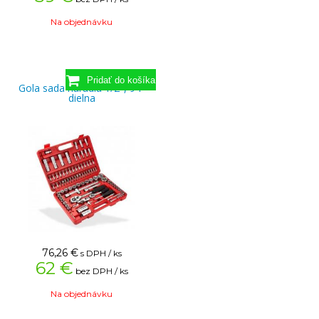
Na objednávku
Gola sada náradia 1/2", 94-
dielna
76,26
€
s DPH / ks
62 €
bez DPH / ks
Na objednávku