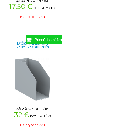
21,53
€
s DPH / bal
17,50 €
bez DPH / bal
Na objednávku
Držiak na šanóny
250x125x300 mm
39,36
€
s DPH / ks
32 €
bez DPH / ks
Na objednávku