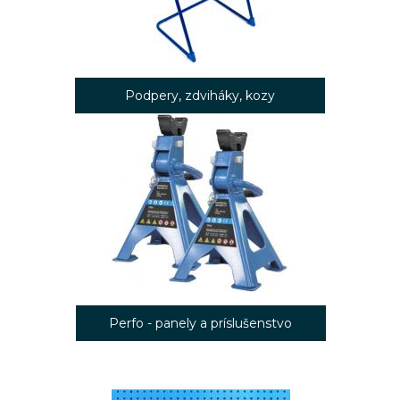
Podpery, zdviháky, kozy
Perfo - panely a príslušenstvo