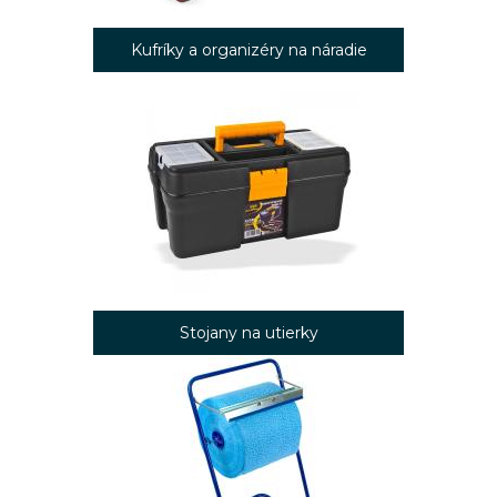
Kufríky a organizéry na náradie
Stojany na utierky