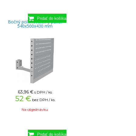
Bočný polohovateľný panel
540x500x430 mm
63,96
€
s DPH / ks
52 €
bez DPH / ks
Na objednávku