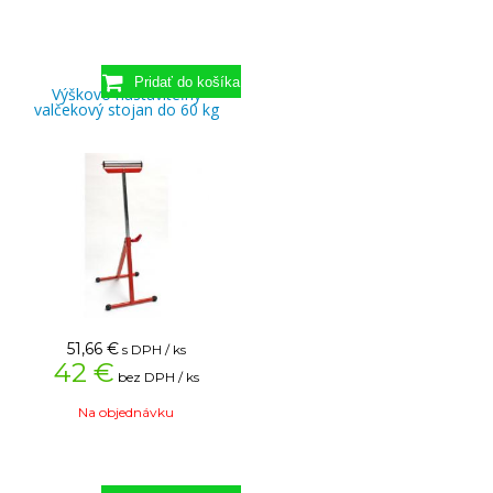
Výškovo nastaviteľný
valčekový stojan do 60 kg
51,66
€
s DPH / ks
42 €
bez DPH / ks
Na objednávku