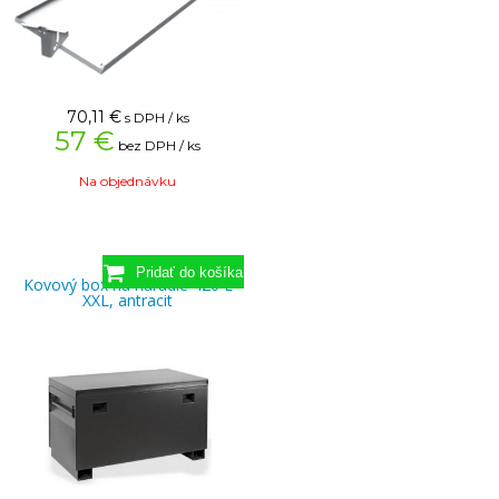
70,11
€
s DPH / ks
57 €
bez DPH / ks
Na objednávku
Kovový box na náradie 420 L
XXL, antracit