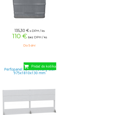
135,30
€
s DPH / ks
110 €
bez DPH / ks
Do 5 dní
Perfopanel na montovaný stôl
975x1810x130 mm