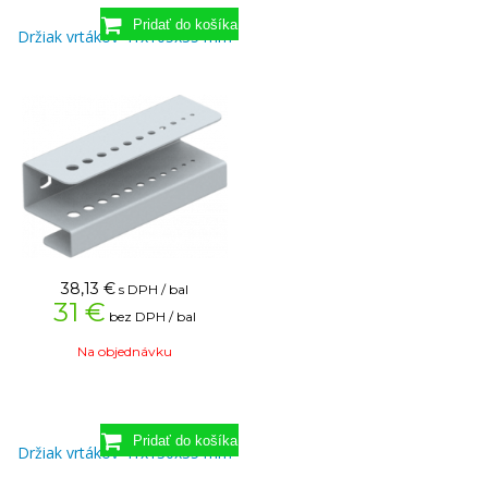
Držiak vrtákov 41x105x35 mm
38,13
€
s DPH / bal
31 €
bez DPH / bal
Na objednávku
Držiak vrtákov 41x130x35 mm