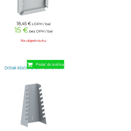
18,45
€
s DPH / bal
15 €
bez DPH / bal
Na objednávku
Držiak kľúčov 245x140x78 mm