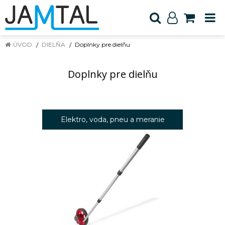
ÚVOD
DIELŇA
Doplnky pre dielňu
Doplnky pre dielňu
Elektro, voda, pneu a meranie