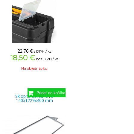
22,76
€
s DPH / ks
18,50 €
bez DPH / ks
Na objednávku
Sklopná polica MTS
140x1229x400 mm