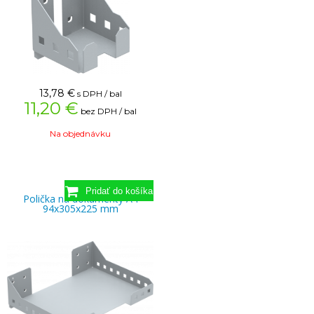
13,78
€
s DPH / bal
11,20 €
bez DPH / bal
Na objednávku
Polička na dokumenty A4
94x305x225 mm