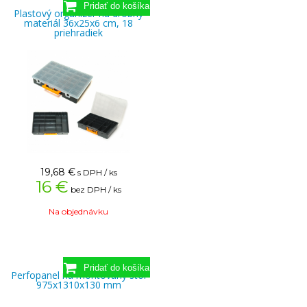
Plastový organizér na drobný
materiál 36x25x6 cm, 18
priehradiek
19,68
€
s DPH / ks
16 €
bez DPH / ks
Na objednávku
Perfopanel na montovaný stôl
975x1310x130 mm