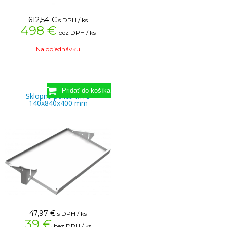
612,54
€
s DPH / ks
498 €
bez DPH / ks
Na objednávku
Sklopná polica MTS
140x840x400 mm
47,97
€
s DPH / ks
39 €
bez DPH / ks