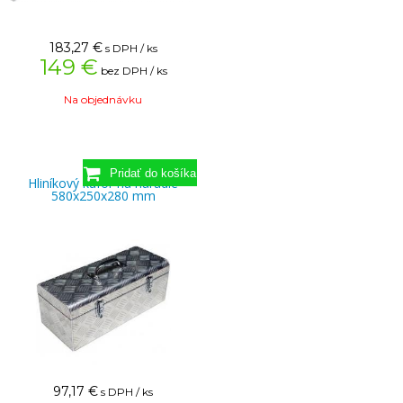
183,27
€
s DPH / ks
149 €
bez DPH / ks
Na objednávku
Hliníkový kufor na náradie
580x250x280 mm
97,17
€
s DPH / ks