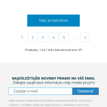
Viac produktov
1
…
2
3
4
5
>|
Produkty:
1
-
24
/
146
| Aktuálna strana:
1
/
7
NAJDÔLEŽITEJŠIE NOVINKY PRIAMO NA VÁŠ EMAIL
Získajte zaujímavé informácie vždy medzi prvými
Odoberať
Vaše osobné údaje (email) budeme spracovávať len za týmto
účelom v súlade s platnou legislatívou a zásadami ochrany