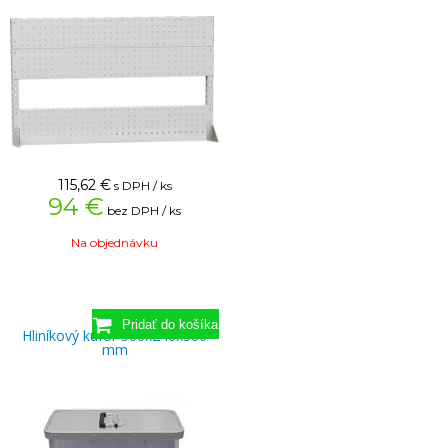
115,62
€
s DPH / ks
94 €
bez DPH / ks
Na objednávku
Hliníkový kufor 500x240x380
mm