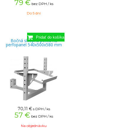
79 €
bez DPH / ks
Do 5 dní
Bočná sklopná polica na
perfopanel 540x500x580 mm
70,11
€
s DPH / ks
57 €
bez DPH / ks
Na objednávku