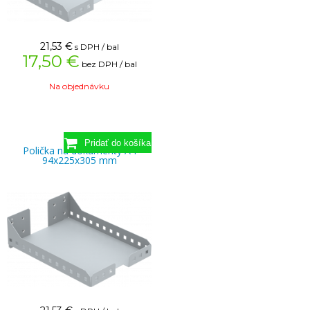
21,53
€
s DPH / bal
17,50 €
bez DPH / bal
Na objednávku
Polička na dokumenty A4
94x225x305 mm