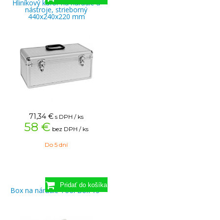
Hliníkový kufor na náradie a
nástroje, strieborný
440x240x220 mm
71,34
€
s DPH / ks
58 €
bez DPH / ks
Do 5 dní
Box na náradie Tool Box 15"