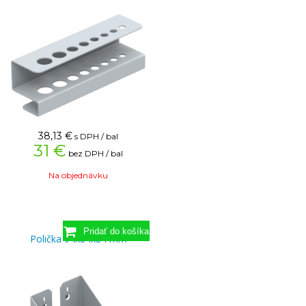
38,13
€
s DPH / bal
31 €
bez DPH / bal
Na objednávku
Polička 94x84x84 mm