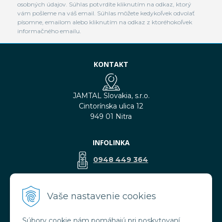
osobných údajov. Súhlas potvrdíte kliknutím na odkaz, ktorý
vám pošleme na váš email. Súhlas môžete kedykoľvek odvolať
písomne, emailom alebo kliknutím na odkaz z ktoréhokoľvek
informačného emailu.
KONTAKT
JAMTAL Slovakia, s.r.o.
Cintorínska ulica 12
949 01 Nitra
INFOLINKA
0948 449 364
predaj@jamtal.sk
Vaše nastavenie cookies
Súbory cookie nám pomáhajú pri poskytovaní