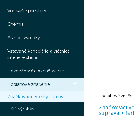
Vonkajšie priestory
Chémia
Asecos výrobky
Vstavané kancelárie a vrátnice
interiér/exteriér
Bezpečnosť a označovanie
Podlahové značenie
Podlahové znače
Značkovacie vozíky a farby
Značkovací vo
ESD výrobky
súprava + far