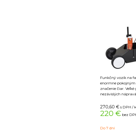
Funkčný vozík na fa
enormne pokojným 
značenie čiar. Veľk
nezávislých nápravá
Vodiaca tyč na presn
funkčná konštrukcia
270,60
€
s DPH / 
plechovky, ako aj s
220 €
bez DPH
ďalšie sprejové ple
pred vetrom.
Do 7 dní
Na jednoduché a ce