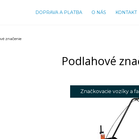
DOPRAVA A PLATBA
O NÁS
KONTAKT
vé značenie
Podlahové zna
Značkovacie vozíky a f