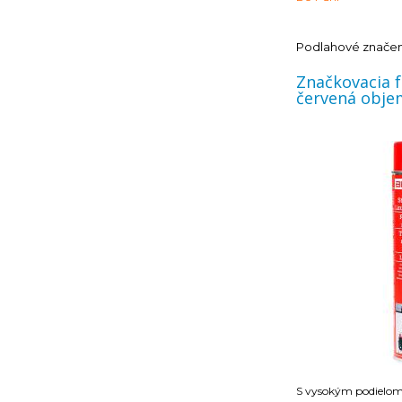
vždy podľa charakter
rýchlosti označovan
Podlahové znače
Značkovacia f
červená objem
S vysokým podielo