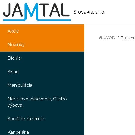
Slovakia, s.r.o.
Akcie
ÚVOD
Podlaho
Novinky
Dielňa
Sklad
Manipulácia
Nerezové vybavenie, Gastro
výbava
Sociálne zázemie
Kancelária