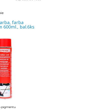
u podlahy, šírky nástreku a
ia.
nie
arba, farba
 600ml., bal.6ks
m pigmentu