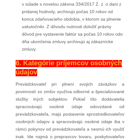
v súlade s novelou zákona 334/2017 Z. z. o dani z
pridanej hodnoty, archivujú počas 10 rokov od
konca zdaňovacieho obdobia, v ktorom sa plnenie
uskutočnilo. Z dôvodu nutnosti doložiť právny
dôvod pre vystavenie faktúr sa počas 10 rokov odo
dňa ukončenia zmluvy archivujú aj zákaznícke
zmluvy.
6. Kategórie príjemcov osobných
údajov
Prevádzkovateľ pri plnení svojich záväzkov a
povinností zo zmlúv využíva odborné a špecializované
služby iných subjektov. Pokiaľ títo dodávatelia
spracovávajú osobné údaje odovzdané od
prevádzkovateľa, majú postavenie sprostredkovateľov
osobných údajov a spracovávajú osobné údaje iba v
rámci pokynov od prevádzkovateľa a nesmú ich využiť
inak. Ide najmä o prepravcov tovaru, poskytovateľov