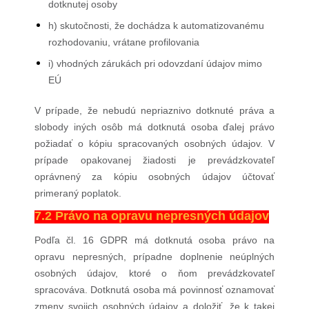
dotknutej osoby
h) skutočnosti, že dochádza k automatizovanému
rozhodovaniu, vrátane profilovania
i) vhodných zárukách pri odovzdaní údajov mimo
EÚ
V prípade, že nebudú nepriaznivo dotknuté práva a
slobody iných osôb má dotknutá osoba ďalej právo
požiadať o kópiu spracovaných osobných údajov. V
prípade opakovanej žiadosti je prevádzkovateľ
oprávnený za kópiu osobných údajov účtovať
primeraný poplatok.
7.2 Právo na opravu nepresných údajov
Podľa čl. 16 GDPR má dotknutá osoba právo na
opravu nepresných, prípadne doplnenie neúplných
osobných údajov, ktoré o ňom prevádzkovateľ
spracováva. Dotknutá osoba má povinnosť oznamovať
zmeny svojich osobných údajov a doložiť, že k takej