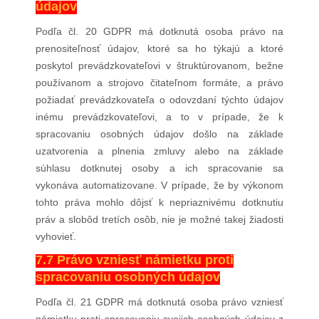
údajov
Podľa čl. 20 GDPR má dotknutá osoba právo na
prenositeľnosť údajov, ktoré sa ho týkajú a ktoré
poskytol prevádzkovateľovi v štruktúrovanom, bežne
používanom a strojovo čitateľnom formáte, a právo
požiadať prevádzkovateľa o odovzdaní týchto údajov
inému prevádzkovateľovi, a to v prípade, že k
spracovaniu osobných údajov došlo na základe
uzatvorenia a plnenia zmluvy alebo na základe
súhlasu dotknutej osoby a ich spracovanie sa
vykonáva automatizovane. V prípade, že by výkonom
tohto práva mohlo dôjsť k nepriaznivému dotknutiu
práv a slobôd tretích osôb, nie je možné takej žiadosti
vyhovieť.
7.7 Právo vzniesť námietku proti
spracovaniu osobných údajov
Podľa čl. 21 GDPR má dotknutá osoba právo vzniesť