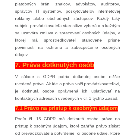
platobných brán, znalcov, advokátov, audítorov,
správcov IT systémov, poskytovateľov internetovej
reklamy alebo obchodných zástupcov. Každý taký
subjekt prevádzkovateľa starostlivo vyberá a s každým
sa uzatvára zmluva o spracovaní osobných údajov, v
ktorej má sprostredkovateľ stanovené prísne
povinnosti na ochranu a zabezpečenie osobných
údajov.
7. Práva dotknutých osôb
V súlade s GDPR patria dotknutej osobe nižšie
uvedené práva. Ak ide o práva voči prevádzkovateľovi,
je dotknutá osoba oprávnená ich uplatňovať na
kontaktných adresách uvedených v čl. 1 týchto Zásad.
7.1 Právo na prístup k osobným údajom
Podľa čl. 15 GDPR má dotknutá osoba právo na
prístup k osobným údajom, ktoré zahŕňa právo získať
od prevádzkovateľa potvrdenie, či osobné údaje, ktoré