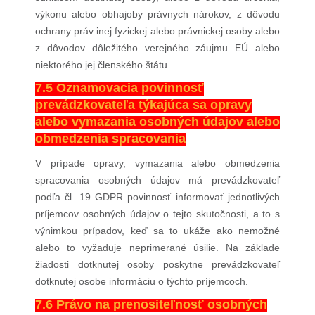
výkonu alebo obhajoby právnych nárokov, z dôvodu
ochrany práv inej fyzickej alebo právnickej osoby alebo
z dôvodov dôležitého verejného záujmu EÚ alebo
niektorého jej členského štátu.
7.5 Oznamovacia povinnosť
prevádzkovateľa týkajúca sa opravy
alebo vymazania osobných údajov alebo
obmedzenia spracovania
V prípade opravy, vymazania alebo obmedzenia
spracovania osobných údajov má prevádzkovateľ
podľa čl. 19 GDPR povinnosť informovať jednotlivých
príjemcov osobných údajov o tejto skutočnosti, a to s
výnimkou prípadov, keď sa to ukáže ako nemožné
alebo to vyžaduje neprimerané úsilie. Na základe
žiadosti dotknutej osoby poskytne prevádzkovateľ
dotknutej osobe informáciu o týchto príjemcoch.
7.6 Právo na prenositeľnosť osobných