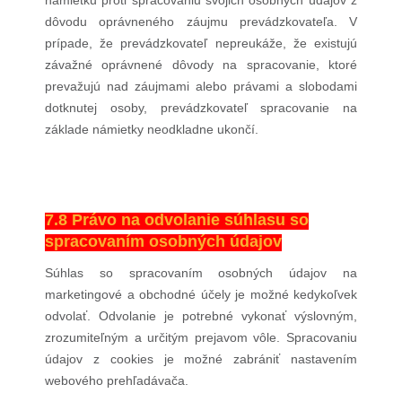
námietku proti spracovaniu svojich osobných údajov z
dôvodu oprávneného záujmu prevádzkovateľa. V
prípade, že prevádzkovateľ nepreukáže, že existujú
závažné oprávnené dôvody na spracovanie, ktoré
prevažujú nad záujmami alebo právami a slobodami
dotknutej osoby, prevádzkovateľ spracovanie na
základe námietky neodkladne ukončí.
7.8 Právo na odvolanie súhlasu so
spracovaním osobných údajov
Súhlas so spracovaním osobných údajov na
marketingové a obchodné účely je možné kedykoľvek
odvolať. Odvolanie je potrebné vykonať výslovným,
zrozumiteľným a určitým prejavom vôle. Spracovaniu
údajov z cookies je možné zabrániť nastavením
webového prehľadávača.