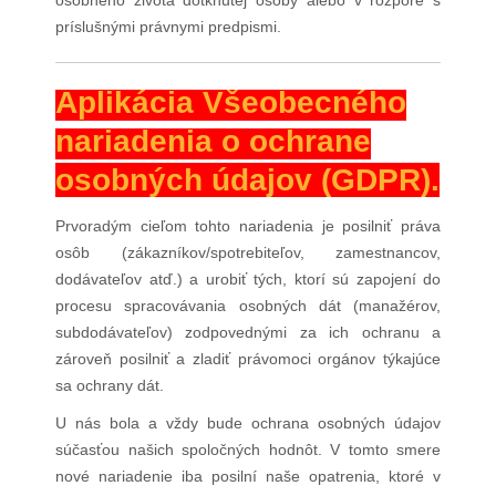
osobného života dotknutej osoby alebo v rozpore s
príslušnými právnymi predpismi.
Aplikácia Všeobecného
nariadenia o ochrane
osobných údajov (GDPR).
Prvoradým cieľom tohto nariadenia je posilniť práva
osôb (zákazníkov/spotrebiteľov, zamestnancov,
dodávateľov atď.) a urobiť tých, ktorí sú zapojení do
procesu spracovávania osobných dát (manažérov,
subdodávateľov) zodpovednými za ich ochranu a
zároveň posilniť a zladiť právomoci orgánov týkajúce
sa ochrany dát.
U nás bola a vždy bude ochrana osobných údajov
súčasťou našich spoločných hodnôt. V tomto smere
nové nariadenie iba posilní naše opatrenia, ktoré v