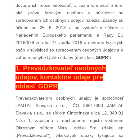
dôvodu ich môže odovzdať, a tiež informovať o tom,
aké práva fyzickým osobám v súvislosti so
spracovaním ich osobných údajov náležia. Zásady sú
účinné od 25. 5. 2018 a sú vydané v súlade s
Nariadením Európskeho parlamentu a Rady EÚ
2016/679 zo dňa 27. apríla 2016 o ochrane fyzických
osôb v súvislosti so spracovaním osobných údajov a o
voľnom pohybe týchto údajov (ďalej len „
GDPR
“).
1. Prevádzkovateľ osobných
údajov, kontaktné údaje pre
oblasť GDPR
Prevádzkovateľom osobných údajov je spoločnosť
JAMTAL Slovakia s.r.o., IČO 36617300 JAMTAL
Slovakia s.r.o., so sídlom Cintorínska ulica 12, 949 01
Nitra 1, zapísaná v obchodnom registri vedenom
Okresným súdom Nitra., oddiel Sro, (ďalej len
„Prevádzkovateľ“). Akékoľvek otázky týkajúce sa