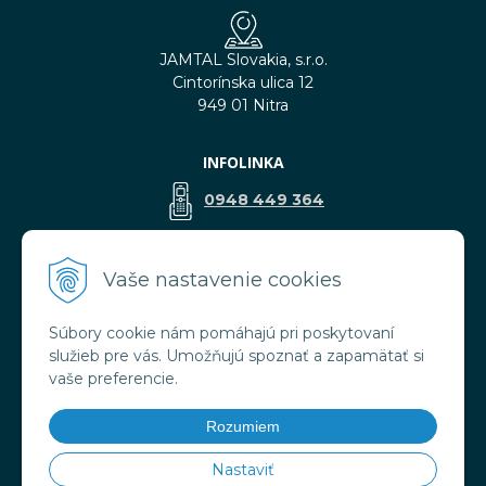
JAMTAL Slovakia, s.r.o.
Cintorínska ulica 12
949 01 Nitra
INFOLINKA
0948 449 364
predaj@jamtal.sk
Vaše nastavenie cookies
Súbory cookie nám pomáhajú pri poskytovaní
VŠETKO O NÁKUPE
služieb pre vás. Umožňujú spoznať a zapamätať si
Obchodné podmienky
vaše preferencie.
Reklamačné podmienky
Doprava a platba
Rozumiem
Ochrana osobných údajov
Nastaviť