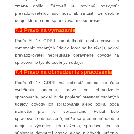
zmene došlo. Zároveň je povinný poskytnúť
prevádzkovateľovi súčinnosť, ak sa zistí, že osobné
údaje, ktoré o ňom spracováva, nie sú presné.
7.3 Právo na vymazanie
Podľa čl. 17 GDPR má dotknutá osoba právo na
vymazanie osobných údajov, ktoré sa ho týkajú, pokiaľ
prevádzkovateľ nepreukáže oprávnené dôvody na
spracovanie týchto osobných údajov.
7.4 Právo na obmedzenie spracovania
Podľa čl. 18 GDPR má dotknutá osoba, do času
vyriešenia podnetu, právo na obmedzenie
spracovania, pokiaľ bude popierať presnosť osobných
údajov, dôvody ich spracovania alebo pokiaľ podá
námietku proti ich spracovaniu. Pokiaľ bolo
spracovanie obmedzené, môžu sa predmetné osobné
údaje, s výnimkou ich uloženia, spracovať iba so
súhlasom dotknutej osoby, alebo z dôvodu určenia,