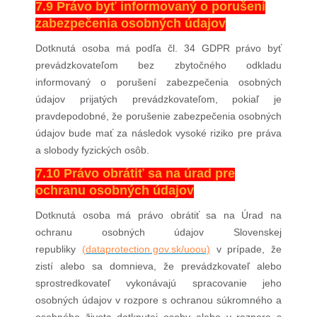
7.9 Právo byť informovaný o porušení
zabezpečenia osobných údajov
Dotknutá osoba má podľa čl. 34 GDPR právo byť
prevádzkovateľom bez zbytočného odkladu
informovaný o porušení zabezpečenia osobných
údajov prijatých prevádzkovateľom, pokiaľ je
pravdepodobné, že porušenie zabezpečenia osobných
údajov bude mať za následok vysoké riziko pre práva
a slobody fyzických osôb.
7.10 Právo obrátiť sa na úrad pre
ochranu osobných údajov
Dotknutá osoba má právo obrátiť sa na Úrad na
ochranu osobných údajov Slovenskej
republiky
(dataprotection.gov.sk/uoou)
v prípade, že
zistí alebo sa domnieva, že prevádzkovateľ alebo
sprostredkovateľ vykonávajú spracovanie jeho
osobných údajov v rozpore s ochranou súkromného a