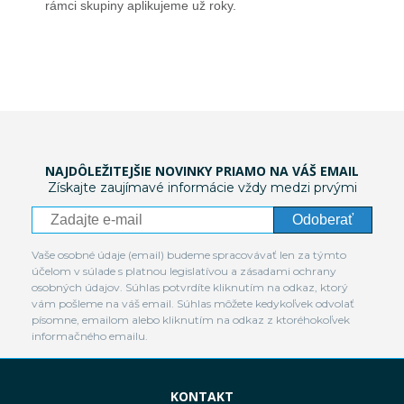
rámci skupiny aplikujeme už roky.
NAJDÔLEŽITEJŠIE NOVINKY PRIAMO NA VÁŠ EMAIL
Získajte zaujímavé informácie vždy medzi prvými
Odoberať
Vaše osobné údaje (email) budeme spracovávať len za týmto
účelom v súlade s platnou legislatívou a zásadami ochrany
osobných údajov. Súhlas potvrdíte kliknutím na odkaz, ktorý
vám pošleme na váš email. Súhlas môžete kedykoľvek odvolať
písomne, emailom alebo kliknutím na odkaz z ktoréhokoľvek
informačného emailu.
KONTAKT