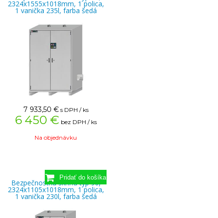
2324x1555x1018mm, 1 polica,
1 vanička 235l, farba šedá
7 933,50
€
s DPH / ks
6 450 €
bez DPH / ks
Na objednávku
Bezpečnostná skriňa typ 90,
2324x1105x1018mm, 1 polica,
1 vanička 230l, farba šedá