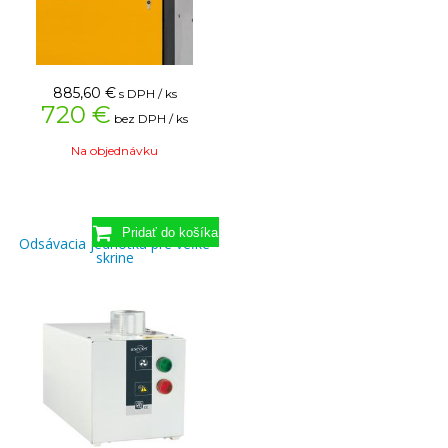
885,60
€
s DPH / ks
720 €
bez DPH / ks
Na objednávku
Odsávacia jednotka pre veľké
skrine