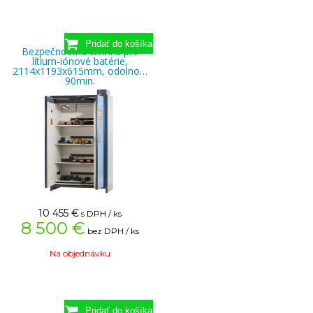
Bezpečnostná skrinka pre
lítium-iónové batérie,
2114x1193x615mm, odolnosť
90min.
10 455
€
s DPH / ks
8 500 €
bez DPH / ks
Na objednávku