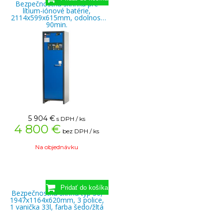
Bezpečnostná skrinka pre
lítium-iónové batérie,
2114x599x615mm, odolnosť
90min.
5 904
€
s DPH / ks
4 800 €
bez DPH / ks
Na objednávku
Bezpečnostná skriňa typ 30,
1947x1164x620mm, 3 police,
1 vanička 33l, farba šedo/žltá