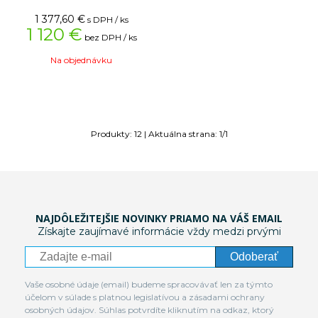
1 377,60
€
s DPH / ks
1 120 €
bez DPH / ks
Na objednávku
Produkty:
12
| Aktuálna strana:
1
/
1
NAJDÔLEŽITEJŠIE NOVINKY PRIAMO NA VÁŠ EMAIL
Získajte zaujímavé informácie vždy medzi prvými
Odoberať
Vaše osobné údaje (email) budeme spracovávať len za týmto
účelom v súlade s platnou legislatívou a zásadami ochrany
osobných údajov. Súhlas potvrdíte kliknutím na odkaz, ktorý