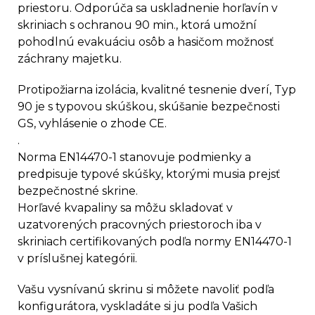
priestoru. Odporúča sa uskladnenie horľavín v
skriniach s ochranou 90 min., ktorá umožní
pohodlnú evakuáciu osôb a hasičom možnosť
záchrany majetku.
Protipožiarna izolácia, kvalitné tesnenie dverí, Typ
90 je s typovou skúškou, skúšanie bezpečnosti
GS, vyhlásenie o zhode CE.
.
Norma EN14470-1 stanovuje podmienky a
predpisuje typové skúšky, ktorými musia prejsť
bezpečnostné skrine.
Horľavé kvapaliny sa môžu skladovať v
uzatvorených pracovných priestoroch iba v
skriniach certifikovaných podľa normy EN14470-1
v príslušnej kategórii.
Vašu vysnívanú skrinu si môžete navoliť podľa
konfigurátora, vyskladáte si ju podľa Vašich