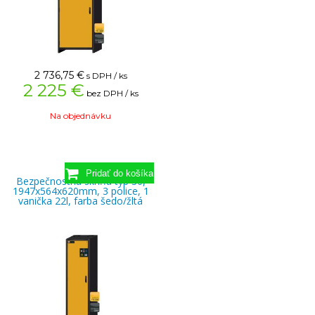
2 736,75
€
s DPH / ks
2 225 €
bez DPH / ks
Na objednávku
Bezpečnostná skriňa typ 30,
1947x564x620mm, 3 police, 1
vanička 22l, farba šedo/žltá