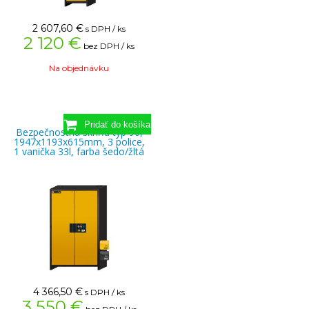
2 607,60
€
s DPH / ks
2 120 €
bez DPH / ks
Na objednávku
Bezpečnostná skriňa typ 90,
1947x1193x615mm, 3 police,
1 vanička 33l, farba šedo/žltá
4 366,50
€
s DPH / ks
3 550 €