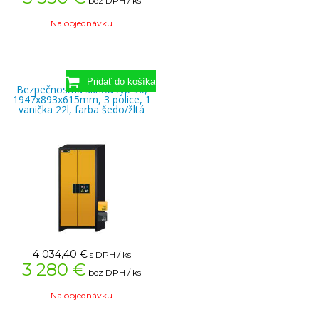
bez DPH / ks
Na objednávku
Bezpečnostná skriňa typ 90,
1947x893x615mm, 3 police, 1
vanička 22l, farba šedo/žltá
4 034,40
€
s DPH / ks
3 280 €
bez DPH / ks
Na objednávku