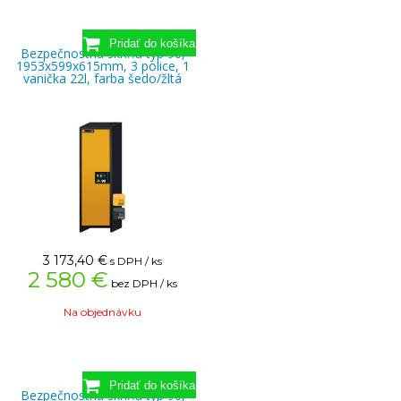
Bezpečnostná skriňa typ 90,
1953x599x615mm, 3 police, 1
vanička 22l, farba šedo/žltá
3 173,40
€
s DPH / ks
2 580 €
bez DPH / ks
Na objednávku
Bezpečnostná skriňa typ 90,