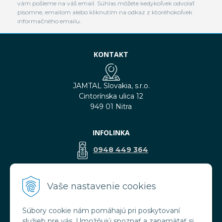
vám pošleme na váš email. Súhlas môžete kedykoľvek odvolať
písomne, emailom alebo kliknutím na odkaz z ktoréhokoľvek
informačného emailu.
KONTAKT
JAMTAL Slovakia, s.r.o.
Cintorínska ulica 12
949 01 Nitra
INFOLINKA
0948 449 364
predaj@jamtal.sk
Vaše nastavenie cookies
Súbory cookie nám pomáhajú pri poskytovaní
VŠETKO O NÁKUPE
služieb pre vás. Umožňujú spoznať a zapamätať si