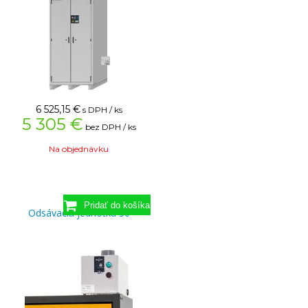
6 525,15
€
s DPH / ks
5 305 €
bez DPH / ks
Na objednávku
Odsávacia jednotka 30