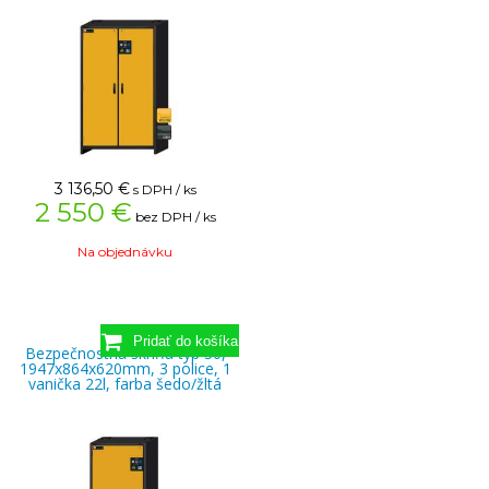
3 136,50
€
s DPH / ks
2 550 €
bez DPH / ks
Na objednávku
Bezpečnostná skriňa typ 30,
1947x864x620mm, 3 police, 1
vanička 22l, farba šedo/žltá