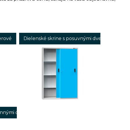
erové
Dielenské skrine s posuvnými dverami
lennými dverami