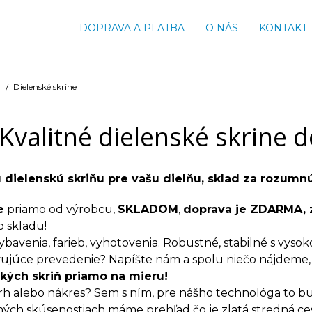
DOPRAVA A PLATBA
O NÁS
KONTAKT
Dielenské skrine
Kvalitné dielenské skrine d
ú dielenskú skriňu pre vašu dielňu, sklad za rozumn
e
priamo od výrobcu,
SKLADOM
,
doprava je ZDARMA, 
 skladu!
ybavenia, farieb, vyhotovenia. Robustné, stabilné s vys
vujúce prevedenie? Napíšte nám a spolu niečo nájdeme
ských skriň priamo na mieru!
rh alebo nákres? Sem s ním, pre nášho technológa to b
čných skúsenostiach máme prehľad čo je zlatá stredná ce