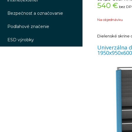
interiér/exteriér
540 €
bez DPH
Bezpečnosť a označovanie
Na objednávku
Podlahové značenie
Dielenské skrine
ESD výrobky
Univerzálna d
1950x950x60