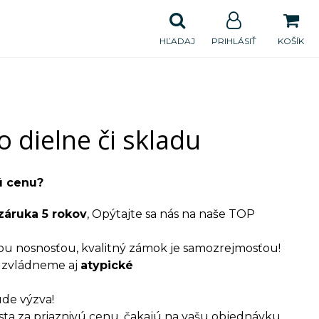
HĽADAJ
PRIHLÁSIŤ
KOŠÍK
o dielne či skladu
ú cenu?
záruka 5 rokov
, Opýtajte sa nás na naše TOP
okou nosnosťou, kvalitný zámok je samozrejmosťou!
, zvládneme aj
atypické
ude výzva!
sta za priaznivú cenu, čakajú na vašu objednávku,