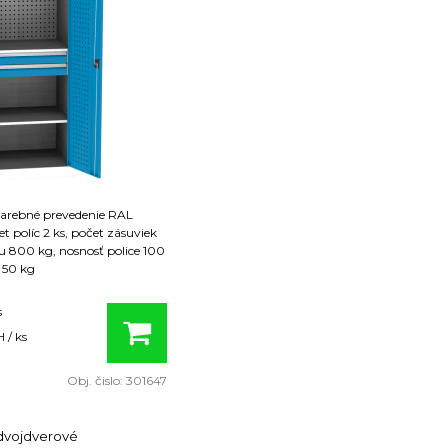
farebné prevedenie RAL
t políc 2 ks, počet zásuviek
u 800 kg, nosnosť police 100
 50 kg
s
 / ks
Obj. čislo:
301647
 dvojdverové