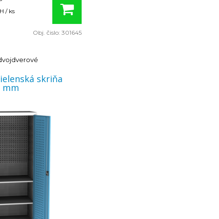
 / ks
Obj. čislo:
301645
 dvojdverové
ielenská skriňa
0 mm