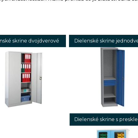
nské skrine dvojdverové
Dielenské skrine jednodv
Dielenské skrine s presk