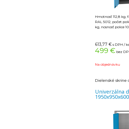
Hmotnosť 112,8 kg, 
RAL 5012, počet pol
kg, nosnosť police 1
613,77
€
s DPH / k
499 €
bez DPH
Na objednávku
Dielenské skrine
Univerzálna d
1950x950x60