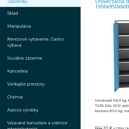
Univerzálna d
Zásobníky
1950x950x60
Sklad
Manipulácia
Nerezové vybavenie, Gastro
výbava
Sociálne zázemie
Kancelária
Vonkajšie priestory
Chémia
Hmotnosť 105,9 kg, 
7035, RAL 5012, poče
Asecos výrobky
korpusu 800 kg, nos
Vstavané kancelárie a vrátnice
664,20
€
s DPH / k