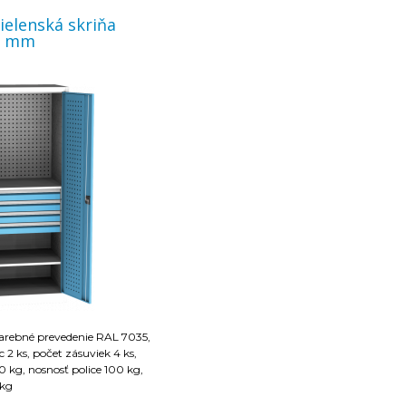
ielenská skriňa
0 mm
farebné prevedenie RAL 7035,
 2 ks, počet zásuviek 4 ks,
 kg, nosnosť police 100 kg,
 kg