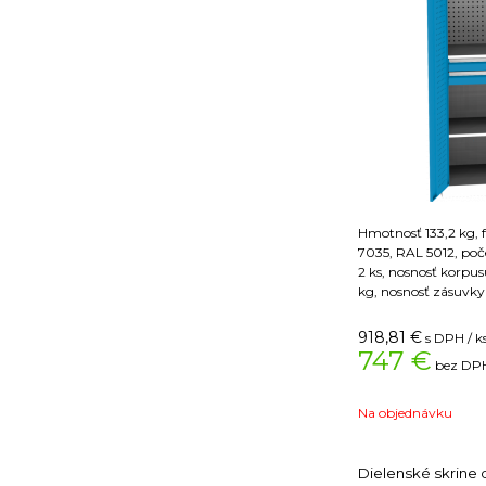
Hmotnosť 133,2 kg, 
7035, RAL 5012, poče
2 ks, nosnosť korpus
kg, nosnosť zásuvky
918,81
€
s DPH / k
747 €
bez DPH
Na objednávku
Dielenské skrine