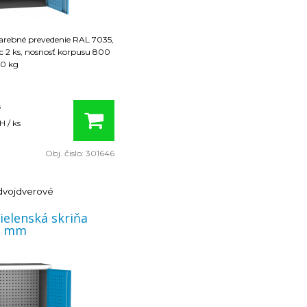
farebné prevedenie RAL 7035,
íc 2 ks, nosnosť korpusu 800
00 kg
s
 / ks
Obj. čislo:
301646
 dvojdverové
ielenská skriňa
0 mm