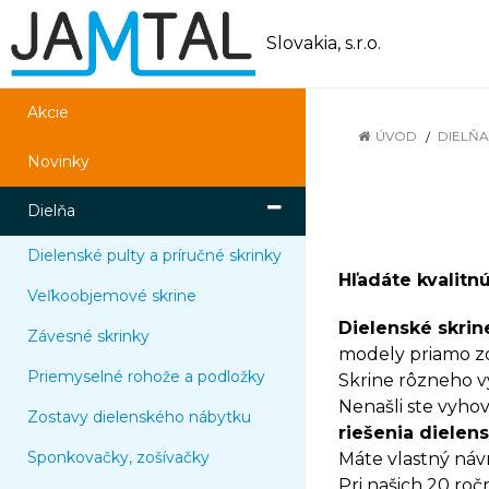
Slovakia, s.r.o.
Akcie
ÚVOD
DIELŇA
Novinky
Dielňa
Dielenské pulty a príručné skrinky
Hľadáte kvalitn
Veľkoobjemové skrine
Dielenské skrin
Závesné skrinky
modely priamo zo
Priemyselné rohože a podložky
Skrine rôzneho v
Nenašli ste vyho
Zostavy dielenského nábytku
riešenia dielen
Sponkovačky, zošívačky
Máte vlastný náv
Pri našich 20 ro