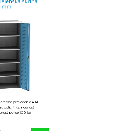
ielenská skriňa
0 mm
farebné prevedenie RAL
t políc 4 ks, nosnosť
nosť police 100 kg
s