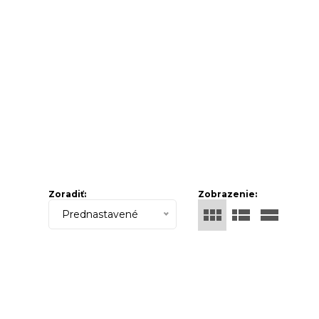
Zoradiť:
Zobrazenie:
Prednastavené