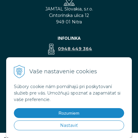
JAMTAL Slovakia, s.r.o.
Cintorínska ulica 12
949 01 Nitra
INFOLINKA
0948 449 364
predaj@jamtal.sk
Vaše nastavenie cookies
Súbory cookie nám pomáhajú pri poskytovaní
VŠETKO O NÁKUPE
služieb pre vás. Umožňujú spoznať a zapamätať si
Obchodné podmienky
vaše preferencie.
Reklamačné podmienky
Doprava a platba
Rozumiem
Ochrana osobných údajov
Nastaviť