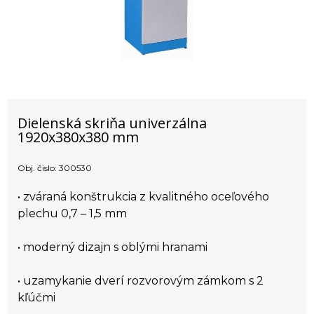
Dielenská skriňa univerzálna
1920x380x380 mm
Obj. čislo:
300530
• zváraná konštrukcia z kvalitného oceľového
plechu 0,7 – 1,5 mm
• moderný dizajn s oblými hranami
• uzamykanie dverí rozvorovým zámkom s 2
kľúčmi