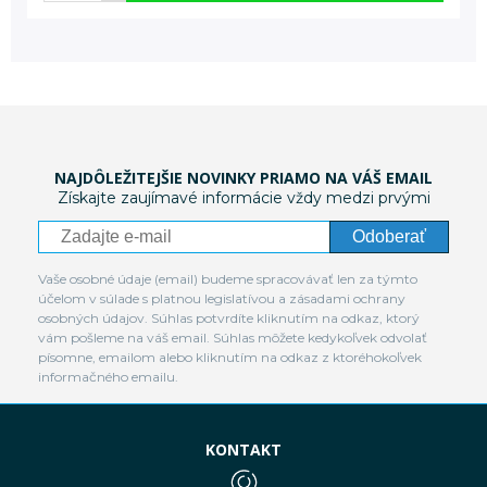
NAJDÔLEŽITEJŠIE NOVINKY PRIAMO NA VÁŠ EMAIL
Získajte zaujímavé informácie vždy medzi prvými
Odoberať
Vaše osobné údaje (email) budeme spracovávať len za týmto
účelom v súlade s platnou legislatívou a zásadami ochrany
osobných údajov. Súhlas potvrdíte kliknutím na odkaz, ktorý
vám pošleme na váš email. Súhlas môžete kedykoľvek odvolať
písomne, emailom alebo kliknutím na odkaz z ktoréhokoľvek
informačného emailu.
KONTAKT