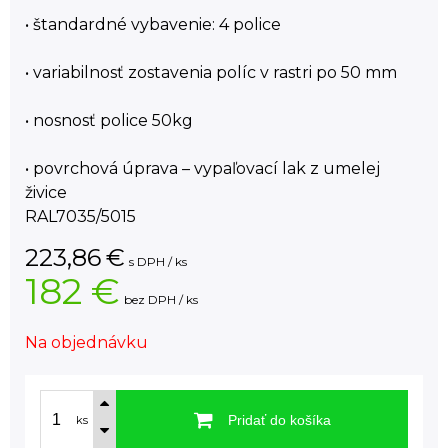
• štandardné vybavenie: 4 police
• variabilnosť zostavenia políc v rastri po 50 mm
• nosnosť police 50kg
• povrchová úprava – vypaľovací lak z umelej
živice
RAL7035/5015
223,86
€
s DPH / ks
182 €
bez DPH / ks
Na objednávku
Pridať do košíka
ks