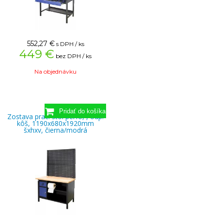
552,27
€
s DPH / ks
449 €
bez DPH / ks
Na objednávku
Zostava prac. stôl perfo, , odp.
kôš, 1190x680x1920mm
šxhxv, čierna/modrá