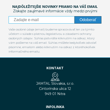
NAJDÔLEŽITEJŠIE NOVINKY PRIAMO NA VÁŠ EMAIL
Získajte zaujímavé informácie vždy medzi prvými
Odoberať
Vaše osobné údaje (email) budeme spracovávať len za týmto
účelom v súlade s platnou legislatívou a zásadami ochrany
osobných údajov. Súhlas potvrdíte kliknutím na odkaz, ktorý
vám pošleme na váš email. Súhlas môžete kedykoľvek odvolať
písomne, emailom alebo kliknutím na odkaz z ktoréhokoľvek
informačného emailu.
KONTAKT
JAMTAL Slovakia, s.r.o.
Cintorínska ulica 12
949 01 Nitra
INFOLINKA