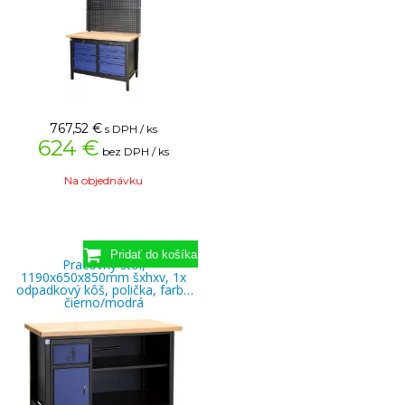
767,52
€
s DPH / ks
624 €
bez DPH / ks
Na objednávku
Pracovný stôl,
1190x650x850mm šxhxv, 1x
odpadkový kôš, polička, farba
čierno/modrá