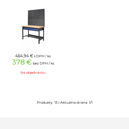
464,94
€
s DPH / ks
378 €
bez DPH / ks
Na objednávku
Produkty:
13
| Aktuálna strana:
1
/
1