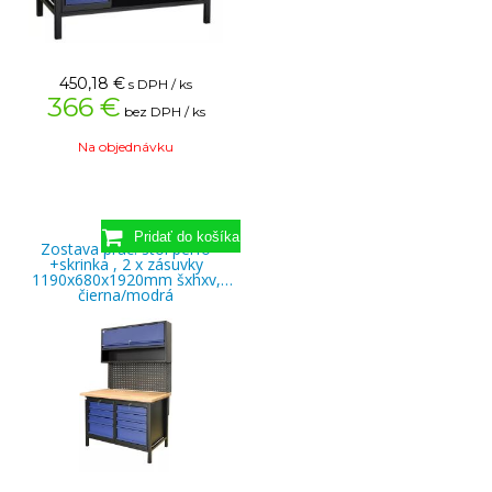
450,18
€
s DPH / ks
366 €
bez DPH / ks
Na objednávku
Zostava prac. stôl perfo
+skrinka , 2 x zásuvky
1190x680x1920mm šxhxv,
čierna/modrá