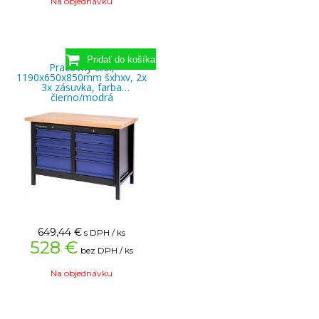
Na objednávku
Pracovný stôl,
1190x650x850mm šxhxv, 2x
3x zásuvka, farba
čierno/modrá
649,44
€
s DPH / ks
528 €
bez DPH / ks
Na objednávku