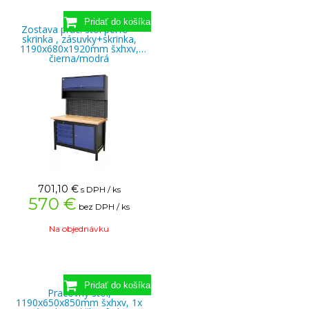
Zostava prac. stôl perfo +
skrinka , zásuvky+skrinka,
1190x680x1920mm šxhxv,
čierna/modrá
701,10
€
s DPH / ks
570 €
bez DPH / ks
Na objednávku
Pracovný stôl,
1190x650x850mm šxhxv, 1x