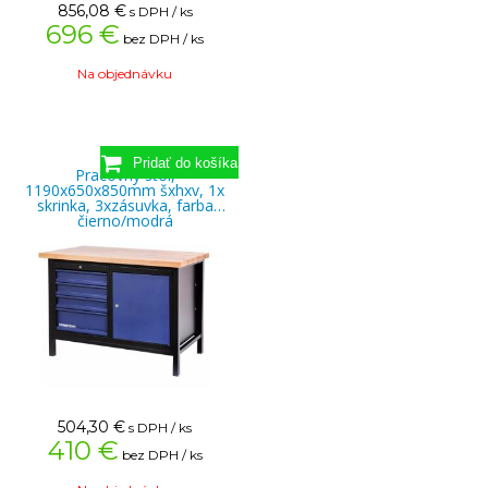
856,08
€
s DPH / ks
696 €
bez DPH / ks
Na objednávku
Pracovný stôl,
1190x650x850mm šxhxv, 1x
skrinka, 3xzásuvka, farba
čierno/modrá
504,30
€
s DPH / ks
410 €
bez DPH / ks