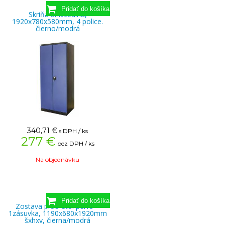
Skriňa univezálna,
1920x780x580mm, 4 police.
čierno/modrá
340,71
€
s DPH / ks
277 €
bez DPH / ks
Na objednávku
Zostava prac. stôl perfo +
1zásuvka, 1190x680x1920mm
šxhxv, čierna/modrá