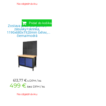
Na objednávku
Zostava prac. stôl perfo ,
zásuvky+skrinka,
1190x680x1920mm šxhxv,
čierna/modrá
613,77
€
s DPH / ks
499 €
bez DPH / ks
Na objednávku