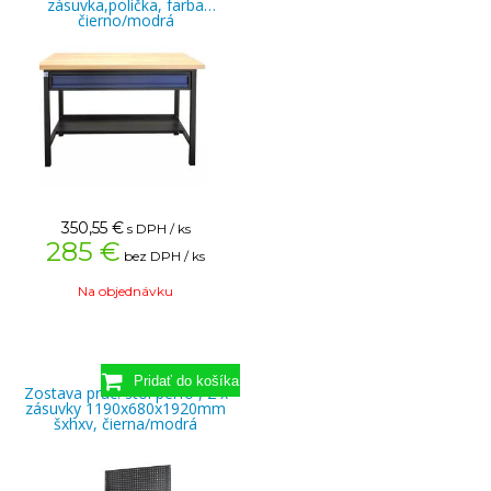
zásuvka,polička, farba
čierno/modrá
350,55
€
s DPH / ks
285 €
bez DPH / ks
Na objednávku
Zostava prac. stôl perfo , 2 x
zásuvky 1190x680x1920mm
šxhxv, čierna/modrá