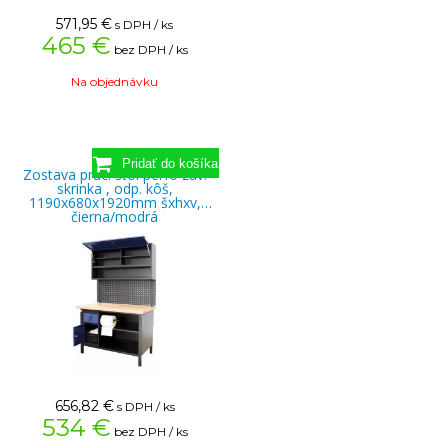
571,95
€
s DPH / ks
465 €
bez DPH / ks
Na objednávku
Zostava prac. stôl perfo záv.
skrinka , odp. kôš,
1190x680x1920mm šxhxv,
čierna/modrá
656,82
€
s DPH / ks
534 €
bez DPH / ks