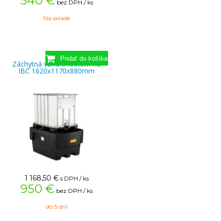
540 €
bez DPH / ks
Na sklade
Záchytná vaňa s roštom na
IBC 1620x1170x880mm
1 168,50
€
s DPH / ks
950 €
bez DPH / ks
do 5 dní