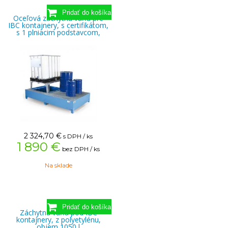
Oceľová záchytná vaňa pre
IBC kontajnery, s certifikátom,
s 1 plniacim podstavcom,
2 324,70
€
s DPH / ks
1 890 €
bez DPH / ks
Na sklade
Záchytná vaňa pod IBC
kontajnery, z polyetylénu,
objem 1050 l