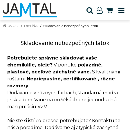
ÚVOD
DIELŇA
Skladovanie nebezpečných látok
Skladovanie nebezpečných látok
Potrebujete správne skladovať vaše
chemikálie, oleje?
V ponuke
pojazdné,
plastové, oceľové záchytné vane.
S kvalitnými
roštami.
Nepriepustné, certifikované , rôzne
rozmery
.
Dodávame v rôznych farbách, štandarná modrá
je skladom. Vane na nožičkách pre jednoduchú
manipuláciu VZV.
Nie ste si istí čo presne potrebujete? Kontaktujte
nás a poradíme. Dodávame aj atypické záchytné