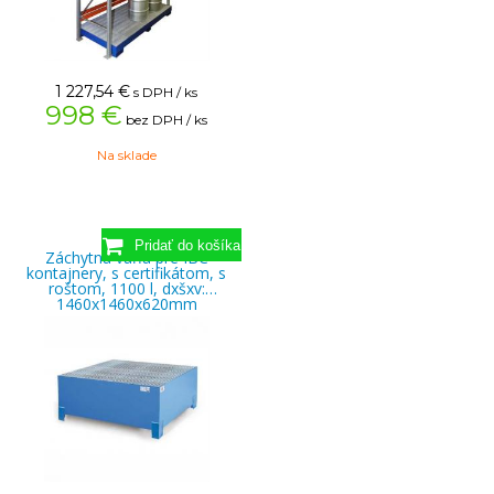
1 227,54
€
s DPH / ks
998 €
bez DPH / ks
Na sklade
Záchytná vaňa pre IBC
kontajnery, s certifikátom, s
roštom, 1100 l, dxšxv:
1460x1460x620mm