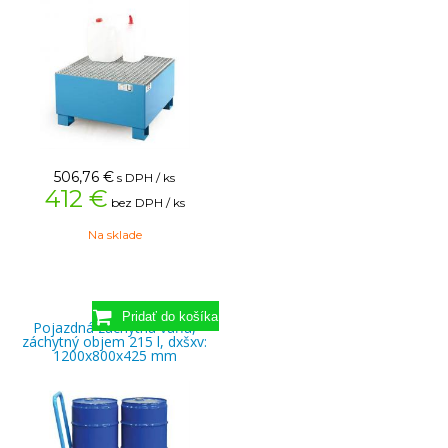
506,76
€
s DPH / ks
412 €
bez DPH / ks
Na sklade
Pojazdná záchytná vaňa,
záchytný objem 215 l, dxšxv:
1200x800x425 mm