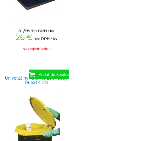
31,98
€
s DPH / ks
26 €
bez DPH / ks
Na objednávku
Univerzálny lievik na 200 l sudy
D66x14 cm