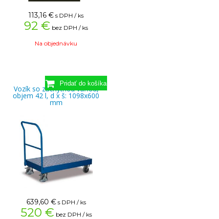
113,16
€
s DPH / ks
92 €
bez DPH / ks
Na objednávku
Vozík so záchytnou vaňou,
objem 42 l, d x š: 1098x600
mm
639,60
€
s DPH / ks
520 €
bez DPH / ks