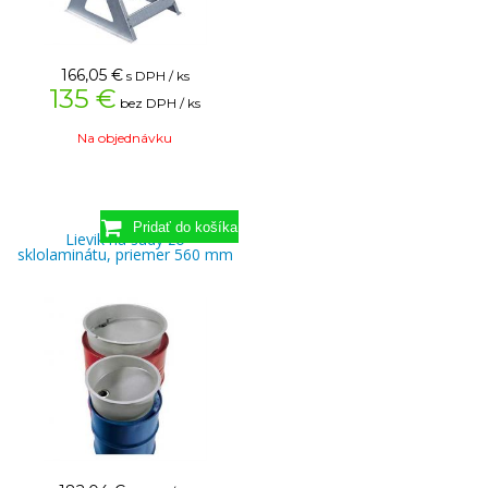
166,05
€
s DPH / ks
135 €
bez DPH / ks
Na objednávku
Lievik na sudy zo
sklolaminátu, priemer 560 mm