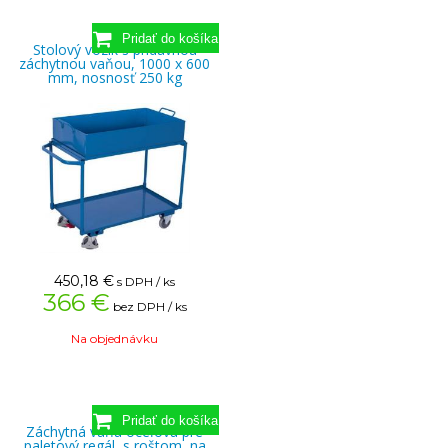
Stolový vozík s prídavnou
záchytnou vaňou, 1000 x 600
mm, nosnosť 250 kg
450,18
€
s DPH / ks
366 €
bez DPH / ks
Na objednávku
Záchytná vaňa oceľová pre
paletový regál, s roštom, na