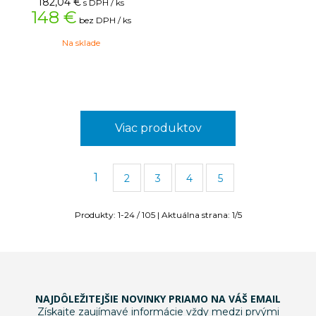
182,04
€
s DPH / ks
148 €
bez DPH / ks
Na sklade
Viac produktov
1
2
3
4
5
Produkty:
1
-
24
/
105
| Aktuálna strana:
1
/
5
NAJDÔLEŽITEJŠIE NOVINKY PRIAMO NA VÁŠ EMAIL
Získajte zaujímavé informácie vždy medzi prvými