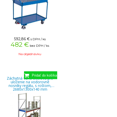
592,86
€
s DPH / ks
482 €
bez DPH / ks
Na objednávku
Záchytná vaňa oceľová pre
uloženie na vodorovné
nosníky regálu, s roštom,
2680x1300x140 mm