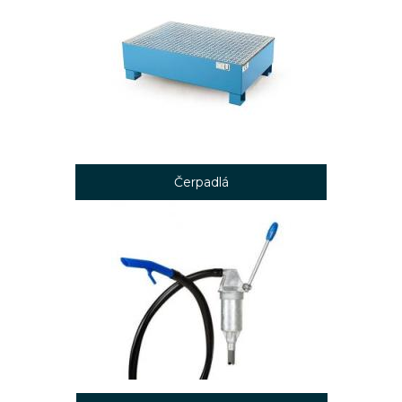
Čerpadlá