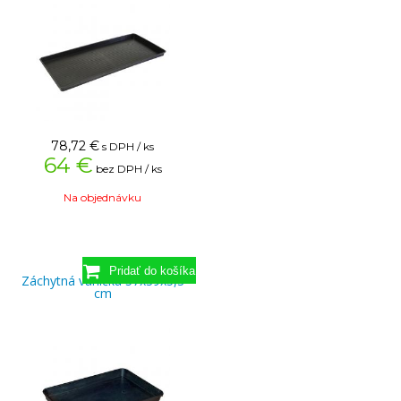
78,72
€
s DPH / ks
64 €
bez DPH / ks
Na objednávku
Záchytná vanička 57x39x5,3
cm