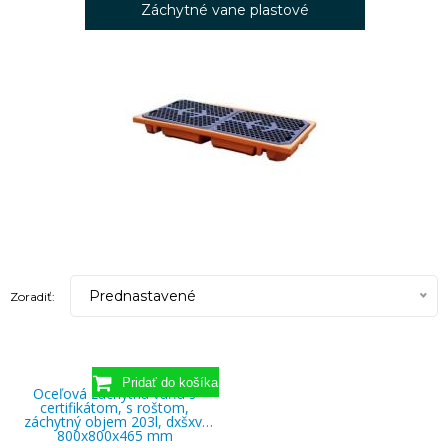
Záchytné vane plastové
Prednastavené
Zoradiť:
Oceľová záchytná vaňa s
certifikátom, s roštom,
záchytný objem 203l, dxšxv:
800x800x465 mm