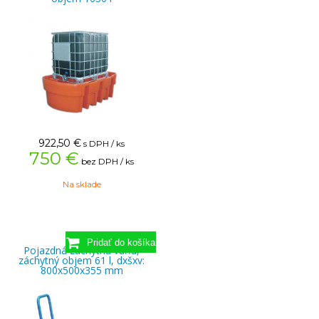
922,50
€
s DPH / ks
750 €
bez DPH / ks
Na sklade
Pojazdná záchytná vaňa,
záchytný objem 61 l, dxšxv:
800x500x355 mm