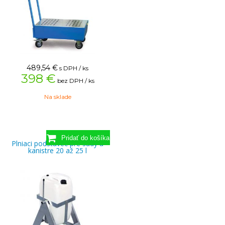
489,54
€
s DPH / ks
398 €
bez DPH / ks
Na sklade
Plniaci podstavec pre sudy a
kanistre 20 až 25 l