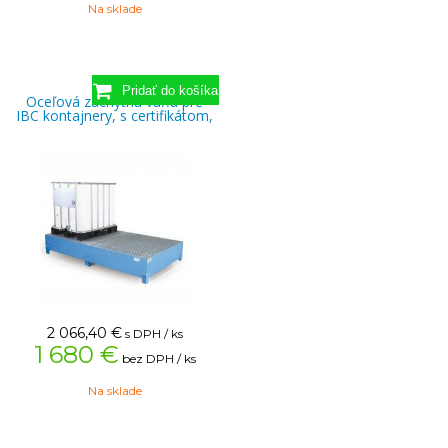
Na sklade
Oceľová záchytná vaňa pre
IBC kontajnery, s certifikátom,
2 066,40
€
s DPH / ks
1 680 €
bez DPH / ks
Na sklade