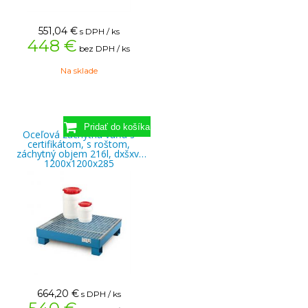
551,04
€
s DPH / ks
448 €
bez DPH / ks
Na sklade
Oceľová záchytná vaňa s
certifikátom, s roštom,
záchytný objem 216l, dxšxv:
1200x1200x285
664,20
€
s DPH / ks