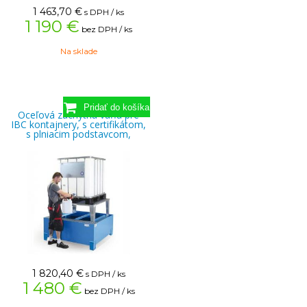
1 463,70
€
s DPH / ks
1 190 €
bez DPH / ks
Na sklade
Oceľová záchytná vaňa pre
IBC kontajnery, s certifikátom,
s plniacim podstavcom,
1 820,40
€
s DPH / ks
1 480 €
bez DPH / ks