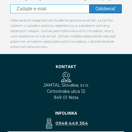
Odoberať
Vaše osobné údaje (email) budeme spracovávať len za týmto
účelom v súlade s platnou legislatívou a zásadami ochrany
osobných údajov. Súhlas potvrdíte kliknutím na odkaz, ktorý
vám pošleme na váš email. Súhlas môžete kedykoľvek odvolať
písomne, emailom alebo kliknutím na odkaz z ktoréhokoľvek
informačného emailu.
KONTAKT
JAMTAL Slovakia, s.r.o.
Cintorínska ulica 12
949 01 Nitra
INFOLINKA
0948 449 364