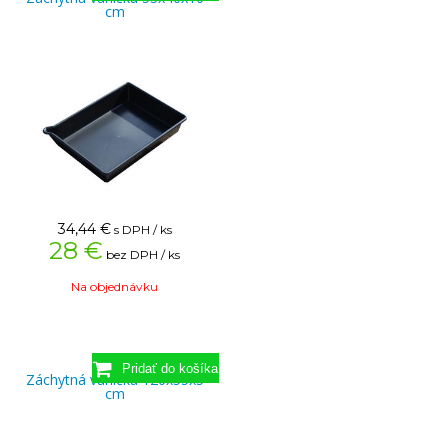
cm
34,44
€
s DPH / ks
28 €
bez DPH / ks
Na objednávku
Záchytná vanička 120x55x5
cm