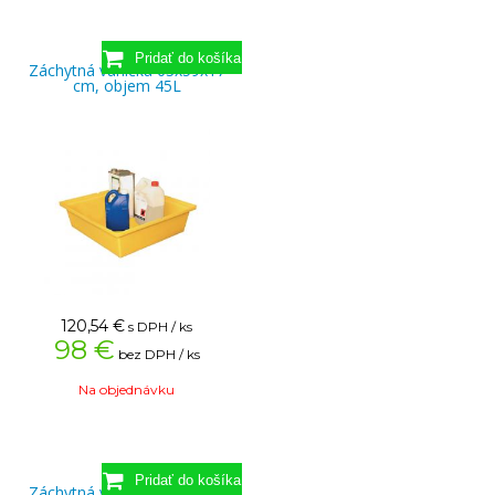
Záchytná vanička 63x59x17
cm, objem 45L
120,54
€
s DPH / ks
98 €
bez DPH / ks
Na objednávku
Záchytná vanička 53x40x10