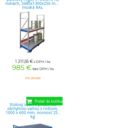
nohách, 2680x1300x250 mm,
modrá RAL
1 211,55
€
s DPH / ks
985 €
bez DPH / ks
Na sklade
Stolový vozík s prídavnou
záchytnou vaňou s roštom,
1000 x 600 mm, nosnosť 250
kg