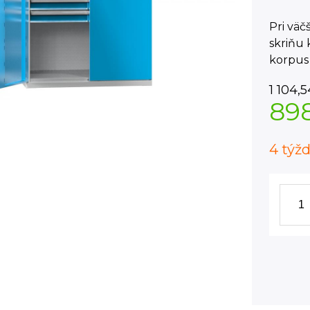
Pri vä
skriňu 
korpus
1 104,5
89
4 týž