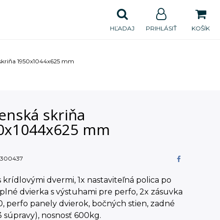
HĽADAJ
PRIHLÁSIŤ
KOŠÍK
 skriňa 1950x1044x625 mm
enská skriňa
0x1044x625 mm
300437
s krídlovými dvermi, 1x nastaviteľná polica po
lné dvierka s výstuhami pre perfo, 2x zásuvka
, perfo panely dvierok, bočných stien, zadné
3 súpravy), nosnosť 600kg.