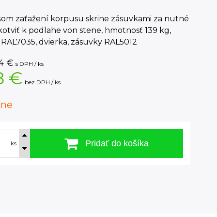
čšom zaťažení korpusu skrine zásuvkami za nutné
kotviť k podlahe von stene, hmotnosť 139 kg,
 RAL7035, dvierka, zásuvky RAL5012
4
€
s DPH / ks
8 €
bez DPH / ks
dne
Pridať do košíka
ks