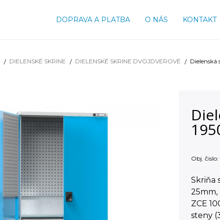
DOPRAVA A PLATBA
O NÁS
KONTAKT
DIELENSKÉ SKRINE
DIELENSKÉ SKRINE DVOJDVEROVÉ
Dielenská
Diel
195
Obj. čislo:
Skriňa 
25mm, p
ZCE 100
steny (