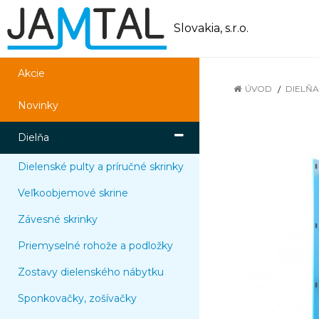
Slovakia, s.r.o.
Akcie
ÚVOD
DIELŇA
Novinky
Dielňa
Dielenské pulty a príručné skrinky
Veľkoobjemové skrine
Závesné skrinky
Priemyselné rohože a podložky
Zostavy dielenského nábytku
Sponkovačky, zošívačky