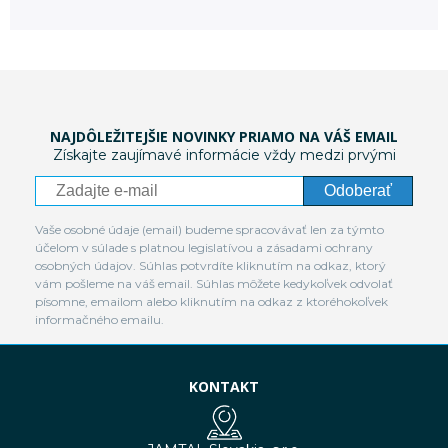
NAJDÔLEŽITEJŠIE NOVINKY PRIAMO NA VÁŠ EMAIL
Získajte zaujímavé informácie vždy medzi prvými
Odoberať
Vaše osobné údaje (email) budeme spracovávať len za týmto
účelom v súlade s platnou legislatívou a zásadami ochrany
osobných údajov. Súhlas potvrdíte kliknutím na odkaz, ktorý
vám pošleme na váš email. Súhlas môžete kedykoľvek odvolať
písomne, emailom alebo kliknutím na odkaz z ktoréhokoľvek
informačného emailu.
KONTAKT