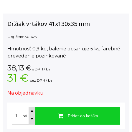
Držiak vrtákov 41x130x35 mm
Obj. čislo:
301625
Hmotnosť 0,9 kg, balenie obsahuje 5 ks, farebné
prevedenie pozinkované
38,13
€
s DPH / bal
31 €
bez DPH / bal
Na objednávku
Pridať do košíka
bal