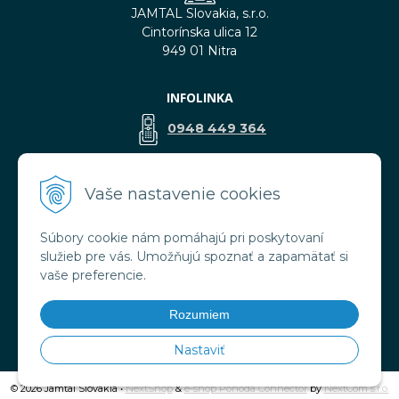
JAMTAL Slovakia, s.r.o.
Cintorínska ulica 12
949 01 Nitra
INFOLINKA
0948 449 364
predaj@jamtal.sk
Vaše nastavenie cookies
Súbory cookie nám pomáhajú pri poskytovaní
VŠETKO O NÁKUPE
služieb pre vás. Umožňujú spoznať a zapamätať si
Obchodné podmienky
vaše preferencie.
Reklamačné podmienky
Doprava a platba
Rozumiem
Ochrana osobných údajov
Nastaviť
© 2026 Jamtal Slovakia •
NextShop
&
e-shop Pohoda Connector
by
NextCom s.r.o.