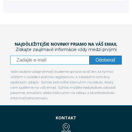
NAJDÔLEŽITEJŠIE NOVINKY PRIAMO NA VÁŠ EMAIL
Získajte zaujímavé informácie vždy medzi prvými
Odoberať
Vaše osobné údaje (email) budeme spracovávať len za týmto
účelom v súlade s platnou legislatívou a zásadami ochrany
osobných údajov. Súhlas potvrdíte kliknutím na odkaz, ktorý
vám pošleme na váš email. Súhlas môžete kedykoľvek odvolať
písomne, emailom alebo kliknutím na odkaz z ktoréhokoľvek
informačného emailu.
KONTAKT