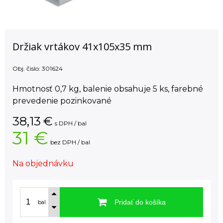
Držiak vrtákov 41x105x35 mm
Obj. čislo:
301624
Hmotnosť 0,7 kg, balenie obsahuje 5 ks, farebné
prevedenie pozinkované
38,13
€
s DPH / bal
31 €
bez DPH / bal
Na objednávku
Pridať do košíka
bal