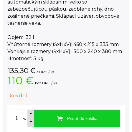
automatickým sklápaním, veko so
zabezpečujúcou páskou, zaoblené rohy, dno
zosilnené priečkami. Sklápací uzáver, obvodové
tesnenie veka.
Objem: 32 l
Vnútorné rozmery (ŠxHxV): 460 x 215 x 335 mm
Vonkajšie rozmery (ŠxHxV) : 500 x 240 x 380 mm
Hmotnosť: 3 kg
135,30
€
s DPH / ks
110 €
bez DPH / ks
Do 5 dní
Pridať do košíka
ks