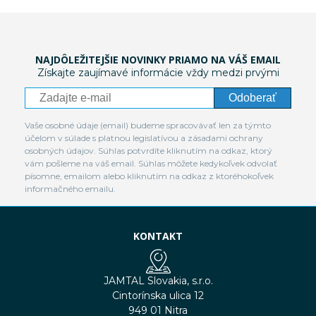
NAJDÔLEŽITEJŠIE NOVINKY PRIAMO NA VÁŠ EMAIL
Získajte zaujímavé informácie vždy medzi prvými
Odoberať
Vaše osobné údaje (email) budeme spracovávať len za týmto
účelom v súlade s platnou legislatívou a zásadami ochrany
osobných údajov. Súhlas potvrdíte kliknutím na odkaz, ktorý
vám pošleme na váš email. Súhlas môžete kedykoľvek odvolať
písomne, emailom alebo kliknutím na odkaz z ktoréhokoľvek
informačného emailu.
KONTAKT
JAMTAL Slovakia, s.r.o.
Cintorínska ulica 12
949 01 Nitra