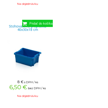
Na objednávku
Stohovateľná prepravka
40x30x18 cm
8
€
s DPH / ks
6,50 €
bez DPH / ks
Na objednávku