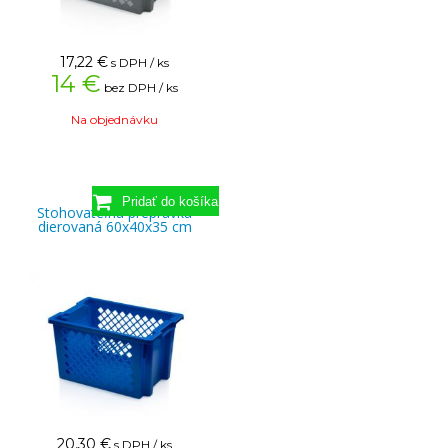
17,22
€
s DPH / ks
14 €
bez DPH / ks
Na objednávku
Stohovateľná prepravka
dierovaná 60x40x35 cm
20,30
€
s DPH / ks