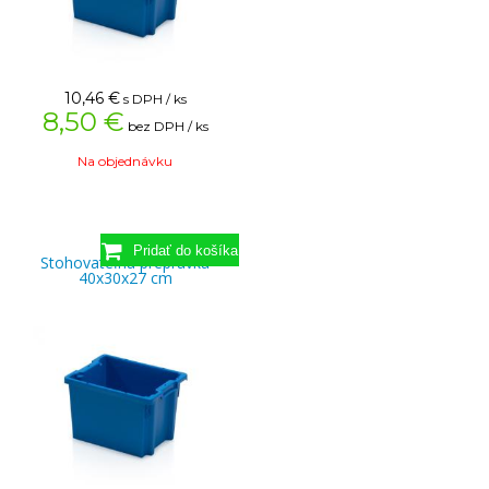
10,46
€
s DPH / ks
8,50 €
bez DPH / ks
Na objednávku
Stohovateľná prepravka
40x30x27 cm