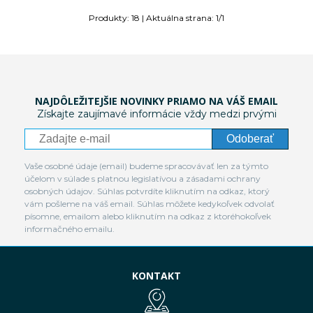
Produkty:
18
| Aktuálna strana:
1
/
1
NAJDÔLEŽITEJŠIE NOVINKY PRIAMO NA VÁŠ EMAIL
Získajte zaujímavé informácie vždy medzi prvými
Odoberať
Vaše osobné údaje (email) budeme spracovávať len za týmto
účelom v súlade s platnou legislatívou a zásadami ochrany
osobných údajov. Súhlas potvrdíte kliknutím na odkaz, ktorý
vám pošleme na váš email. Súhlas môžete kedykoľvek odvolať
písomne, emailom alebo kliknutím na odkaz z ktoréhokoľvek
informačného emailu.
KONTAKT