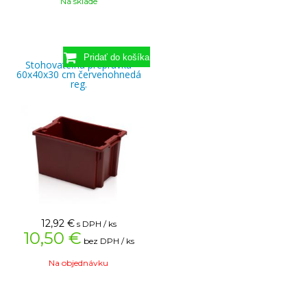
Na sklade
Stohovateľná prepravka
60x40x30 cm červenohnedá
reg.
12,92
€
s DPH / ks
10,50 €
bez DPH / ks
Na objednávku