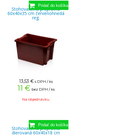
Stohovateľná prepravka
60x40x35 cm červenohnedá
reg.
13,53
€
s DPH / ks
11 €
bez DPH / ks
Na objednávku
Stohovateľná prepravka
dierovaná 60x40x18 cm