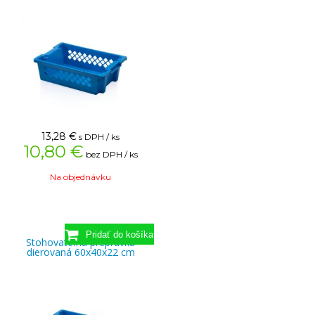
13,28
€
s DPH / ks
10,80 €
bez DPH / ks
Na objednávku
Stohovateľná prepravka
dierovaná 60x40x22 cm