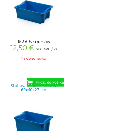
15,38
€
s DPH / ks
12,50 €
bez DPH / ks
Na objednávku
Stohovateľná prepravka
60x40x27 cm