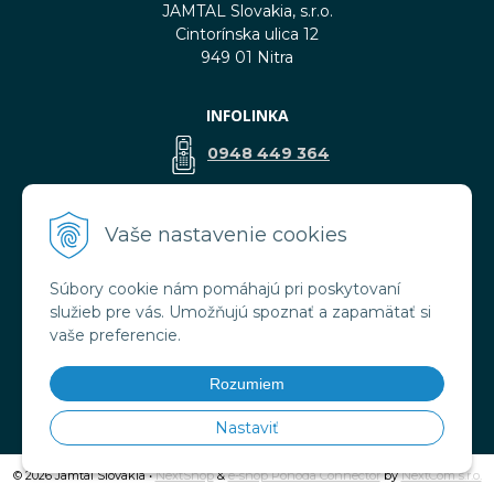
JAMTAL Slovakia, s.r.o.
Cintorínska ulica 12
949 01 Nitra
INFOLINKA
0948 449 364
predaj@jamtal.sk
Vaše nastavenie cookies
Súbory cookie nám pomáhajú pri poskytovaní
VŠETKO O NÁKUPE
služieb pre vás. Umožňujú spoznať a zapamätať si
Obchodné podmienky
vaše preferencie.
Reklamačné podmienky
Doprava a platba
Rozumiem
Ochrana osobných údajov
Nastaviť
© 2026 Jamtal Slovakia •
NextShop
&
e-shop Pohoda Connector
by
NextCom s.r.o.