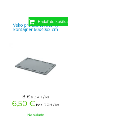
Veko pre stohovateľný
kontajner 60x40x3 cm
8
€
s DPH / ks
6,50 €
bez DPH / ks
Na sklade