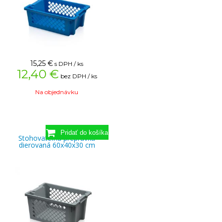
15,25
€
s DPH / ks
12,40 €
bez DPH / ks
Na objednávku
Stohovateľná prepravka
dierovaná 60x40x30 cm