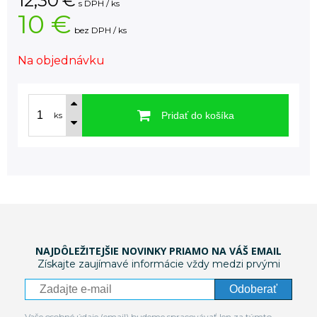
12,30
€
s DPH / ks
10 €
bez DPH / ks
Na objednávku
Pridať do košíka
ks
NAJDÔLEŽITEJŠIE NOVINKY PRIAMO NA VÁŠ EMAIL
Získajte zaujímavé informácie vždy medzi prvými
Odoberať
Vaše osobné údaje (email) budeme spracovávať len za týmto