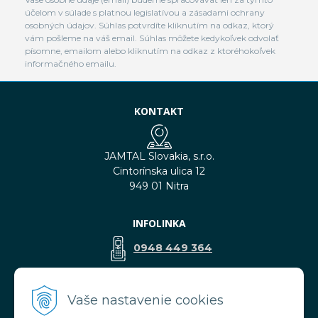
účelom v súlade s platnou legislatívou a zásadami ochrany
osobných údajov. Súhlas potvrdíte kliknutím na odkaz, ktorý
vám pošleme na váš email. Súhlas môžete kedykoľvek odvolať
písomne, emailom alebo kliknutím na odkaz z ktoréhokoľvek
informačného emailu.
KONTAKT
JAMTAL Slovakia, s.r.o.
Cintorínska ulica 12
949 01 Nitra
INFOLINKA
0948 449 364
predaj@jamtal.sk
Vaše nastavenie cookies