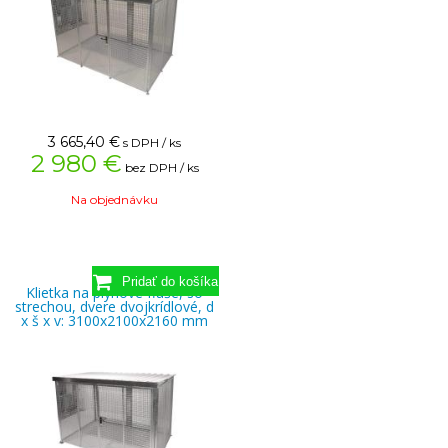
3 665,40
€
s DPH / ks
2 980 €
bez DPH / ks
Na objednávku
Klietka na plynové fľaše, so
strechou, dvere dvojkrídlové, d
x š x v: 3100x2100x2160 mm