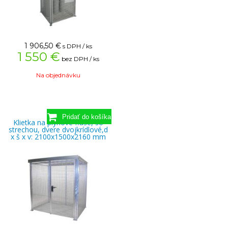
1 906,50
€
s DPH / ks
1 550 €
bez DPH / ks
Na objednávku
Klietka na plynové fľaše, so
strechou, dvere dvojkrídlové,d
x š x v: 2100x1500x2160 mm