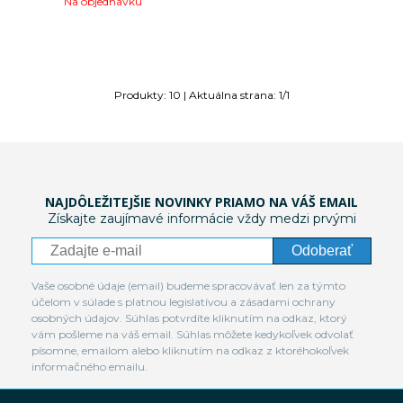
Na objednávku
Produkty:
10
| Aktuálna strana:
1
/
1
NAJDÔLEŽITEJŠIE NOVINKY PRIAMO NA VÁŠ EMAIL
Získajte zaujímavé informácie vždy medzi prvými
Odoberať
Vaše osobné údaje (email) budeme spracovávať len za týmto
účelom v súlade s platnou legislatívou a zásadami ochrany
osobných údajov. Súhlas potvrdíte kliknutím na odkaz, ktorý
vám pošleme na váš email. Súhlas môžete kedykoľvek odvolať
písomne, emailom alebo kliknutím na odkaz z ktoréhokoľvek
informačného emailu.