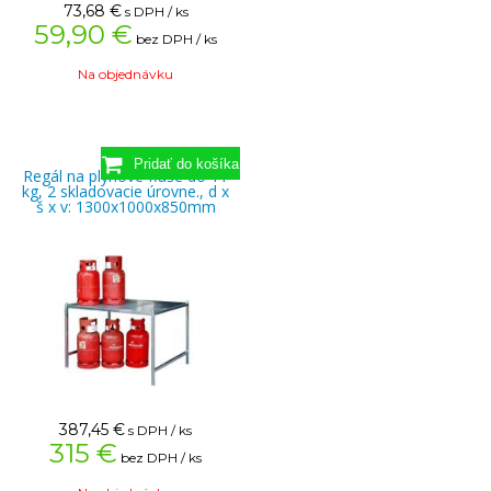
73,68
€
s DPH / ks
59,90 €
bez DPH / ks
Na objednávku
Regál na plynové fľaše do 11
kg, 2 skladovacie úrovne., d x
š x v: 1300x1000x850mm
387,45
€
s DPH / ks
315 €
bez DPH / ks