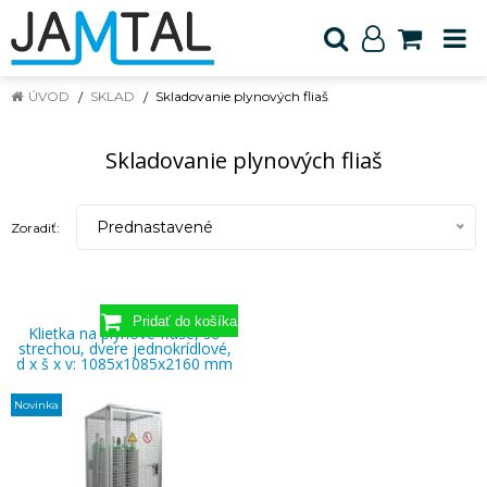
ÚVOD
SKLAD
Skladovanie plynových fliaš
Skladovanie plynových fliaš
Prednastavené
Zoradiť:
Klietka na plynové fľaše, so
strechou, dvere jednokrídlové,
d x š x v: 1085x1085x2160 mm
Novinka