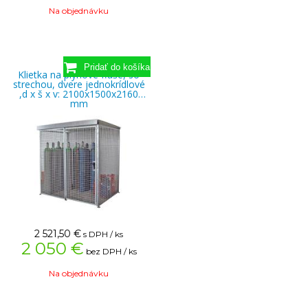
Na objednávku
Klietka na plynové fľaše, so
strechou, dvere jednokrídlové
,d x š x v: 2100x1500x2160
mm
2 521,50
€
s DPH / ks
2 050 €
bez DPH / ks
Na objednávku