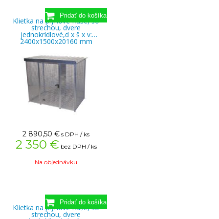
Klietka na plynové fľaše, so
strechou, dvere
jednokrídlové,d x š x v:
2400x1500x20160 mm
2 890,50
€
s DPH / ks
2 350 €
bez DPH / ks
Na objednávku
Klietka na plynové fľaše, so
strechou, dvere