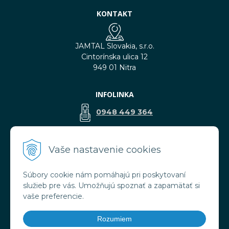
KONTAKT
JAMTAL Slovakia, s.r.o.
Cintorínska ulica 12
949 01 Nitra
INFOLINKA
0948 449 364
predaj@jamtal.sk
Vaše nastavenie cookies
Súbory cookie nám pomáhajú pri poskytovaní
VŠETKO O NÁKUPE
služieb pre vás. Umožňujú spoznať a zapamätať si
Obchodné podmienky
vaše preferencie.
Reklamačné podmienky
Doprava a platba
Rozumiem
Ochrana osobných údajov