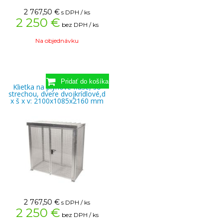
2 767,50
€
s DPH / ks
2 250 €
bez DPH / ks
Na objednávku
Klietka na plynové fľaše, so
strechou, dvere dvojkrídlové,d
x š x v: 2100x1085x2160 mm
2 767,50
€
s DPH / ks
2 250 €
bez DPH / ks