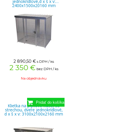
jednokrídlové,d x š x v:
2400x1500x20160 mm
2 890,50
€
s DPH / ks
2 350 €
bez DPH / ks
Na objednávku
Klietka na plynové fľaše, so
strechou, dvere jednokrídlové,
d x š x v: 3100x2100x2160 mm