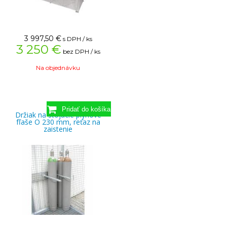
3 997,50
€
s DPH / ks
3 250 €
bez DPH / ks
Na objednávku
Držiak na stojacie plynové
fľaše O 230 mm, reťaz na
zaistenie