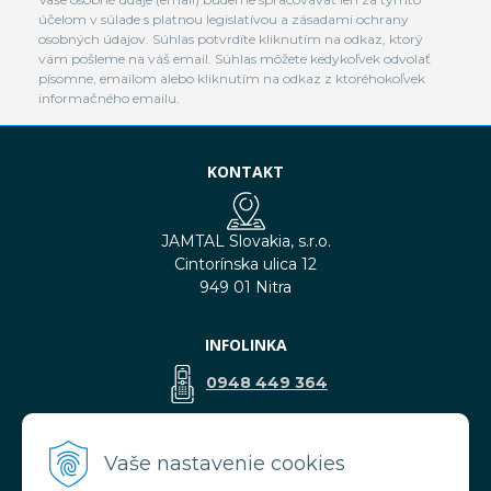
účelom v súlade s platnou legislatívou a zásadami ochrany
osobných údajov. Súhlas potvrdíte kliknutím na odkaz, ktorý
vám pošleme na váš email. Súhlas môžete kedykoľvek odvolať
písomne, emailom alebo kliknutím na odkaz z ktoréhokoľvek
informačného emailu.
KONTAKT
JAMTAL Slovakia, s.r.o.
Cintorínska ulica 12
949 01 Nitra
INFOLINKA
0948 449 364
predaj@jamtal.sk
Vaše nastavenie cookies