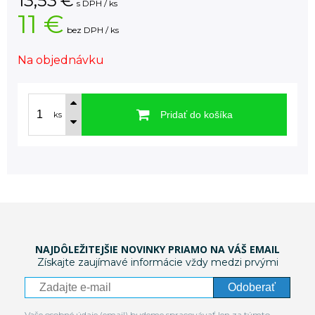
13,53
€
s DPH / ks
11 €
bez DPH / ks
Na objednávku
Pridať do košíka
ks
NAJDÔLEŽITEJŠIE NOVINKY PRIAMO NA VÁŠ EMAIL
Získajte zaujímavé informácie vždy medzi prvými
Odoberať
Vaše osobné údaje (email) budeme spracovávať len za týmto