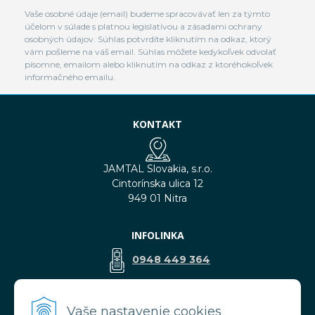
Vaše osobné údaje (email) budeme spracovávať len za týmto
účelom v súlade s platnou legislatívou a zásadami ochrany
osobných údajov. Súhlas potvrdíte kliknutím na odkaz, ktorý
vám pošleme na váš email. Súhlas môžete kedykoľvek odvolať
písomne, emailom alebo kliknutím na odkaz z ktoréhokoľvek
informačného emailu.
KONTAKT
JAMTAL Slovakia, s.r.o.
Cintorínska ulica 12
949 01 Nitra
INFOLINKA
0948 449 364
predaj@jamtal.sk
Vaše nastavenie cookies