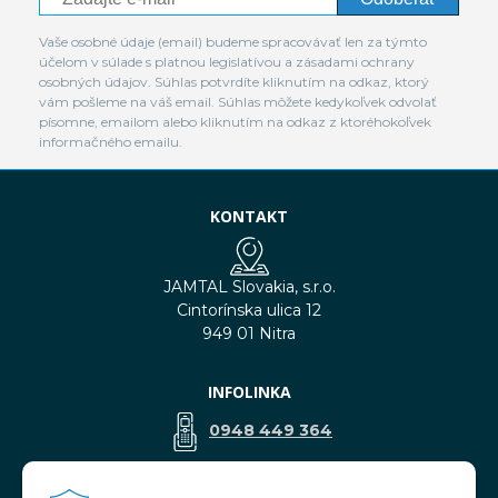
Vaše osobné údaje (email) budeme spracovávať len za týmto
účelom v súlade s platnou legislatívou a zásadami ochrany
osobných údajov. Súhlas potvrdíte kliknutím na odkaz, ktorý
vám pošleme na váš email. Súhlas môžete kedykoľvek odvolať
písomne, emailom alebo kliknutím na odkaz z ktoréhokoľvek
informačného emailu.
KONTAKT
JAMTAL Slovakia, s.r.o.
Cintorínska ulica 12
949 01 Nitra
INFOLINKA
0948 449 364
predaj@jamtal.sk