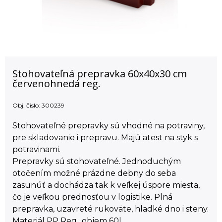
Stohovateľná prepravka 60x40x30 cm
červenohnedá reg.
Obj. čislo:
300239
Stohovateľné prepravky sú vhodné na potraviny,
pre skladovanie i prepravu. Majú atest na styk s
potravinami.
Prepravky sú stohovateľné. Jednoduchým
otočením možné prázdne debny do seba
zasunúť a dochádza tak k veľkej úspore miesta,
čo je veľkou prednosťou v logistike. Plná
prepravka, uzavreté rukoväte, hladké dno i steny.
Materiál PP Reg., objem 60l