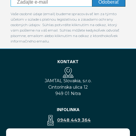
Odoberať
Vaše osobné údaje (email) budeme spracovávať len za týmto
účelom v súlade s platnou legislatívou a zásadami ochrany
osobných údajov. Súhlas potvrdíte kliknutím na odkaz, ktorý
vám pošleme na váš email. Súhlas môžete kedykoľvek odvolať
písomne, emailom alebo kliknutím na odkaz z ktoréhokoľvek
informačného emailu.
KONTAKT
JAMTAL Slovakia, s.r.o.
Cintorínska ulica 12
949 01 Nitra
INFOLINKA
0948 449 364
predaj@jamtal.sk