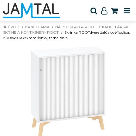
ÚVOD
KANCELÁRIA
NÁBYTOK ALFA ROOT
KANCELÁRSKE
SKRINE A KONTAJNERY ROOT
Skrinka ROOTdvere žalúziové 1polica,
800x450x887mm šxhxv, farba biela