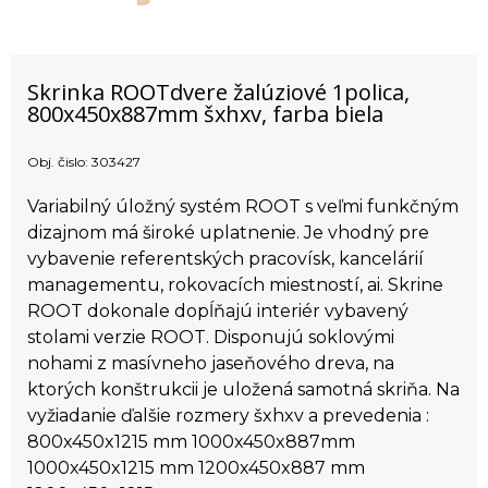
Skrinka ROOTdvere žalúziové 1polica,
800x450x887mm šxhxv, farba biela
Obj. čislo:
303427
Variabilný úložný systém ROOT s veľmi funkčným
dizajnom má široké uplatnenie. Je vhodný pre
vybavenie referentských pracovísk, kancelárií
managementu, rokovacích miestností, ai. Skrine
ROOT dokonale dopĺňajú interiér vybavený
stolami verzie ROOT. Disponujú soklovými
nohami z masívneho jaseňového dreva, na
ktorých konštrukcii je uložená samotná skriňa. Na
vyžiadanie ďalšie rozmery šxhxv a prevedenia :
800x450x1215 mm 1000x450x887mm
1000x450x1215 mm 1200x450x887 mm