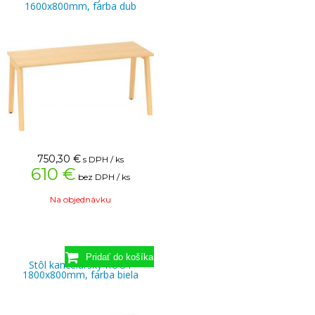
1600x800mm, farba dub
750,30
€
s DPH / ks
610 €
bez DPH / ks
Na objednávku
Stôl kancelársky ROOT
1800x800mm, farba biela