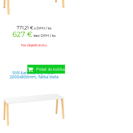
771,21
€
s DPH / ks
627 €
bez DPH / ks
Na objednávku
Stôl kancelársky ROOT
2000x800mm, farba biela