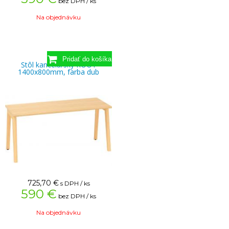
bez DPH / ks
Na objednávku
Stôl kancelársky ROOT
1400x800mm, farba dub
725,70
€
s DPH / ks
590 €
bez DPH / ks
Na objednávku