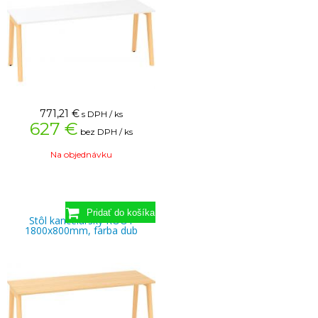
771,21
€
s DPH / ks
627 €
bez DPH / ks
Na objednávku
Stôl kancelársky ROOT
1800x800mm, farba dub