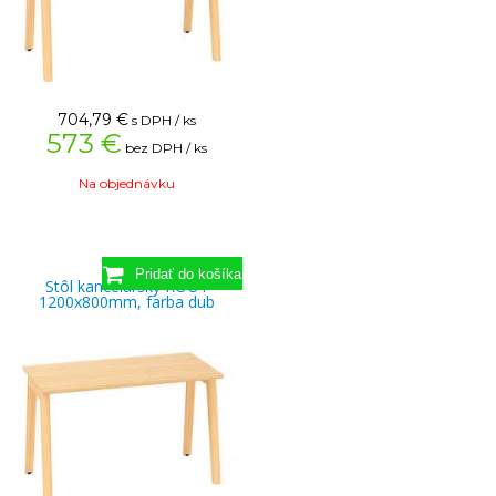
704,79
€
s DPH / ks
573 €
bez DPH / ks
Na objednávku
Stôl kancelársky ROOT
1200x800mm, farba dub