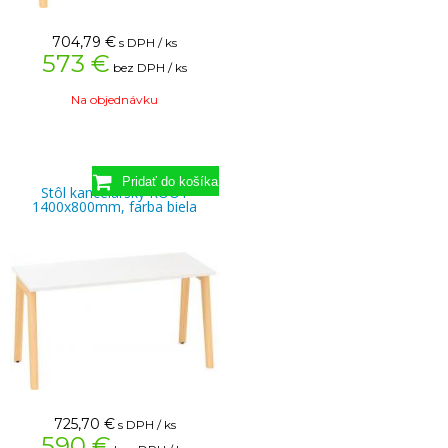
704,79
€
s DPH / ks
573 €
bez DPH / ks
Na objednávku
Stôl kancelársky ROOT
1400x800mm, farba biela
725,70
€
s DPH / ks
590 €