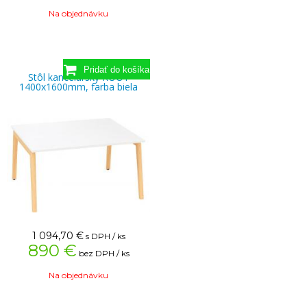
Na objednávku
Stôl kancelársky ROOT
1400x1600mm, farba biela
1 094,70
€
s DPH / ks
890 €
bez DPH / ks
Na objednávku