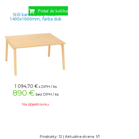
Stôl kancelársky ROOT
1400x1600mm, farba dub
1 094,70
€
s DPH / ks
890 €
bez DPH / ks
Na objednávku
Produkty:
12
| Aktuálna strana:
1
/
1