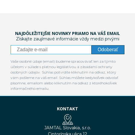
NAJDÔLEŽITEJŠIE NOVINKY PRIAMO NA VÁŠ EMAIL
Získajte zaujímavé informácie vždy medzi prvými
Odoberať
Vaše osobné údaje (email) budeme spracovávať len za týmto
účelom v súlade s platnou legislatívou a zásadami ochrany
osobných údajov. Súhlas potvrdíte kliknutím na odkaz, ktorý
vám pošleme na váš email. Súhlas môžete kedykoľvek odvolať
písomne, emailom alebo kliknutím na odkaz z ktoréhokoľvek
informačného emailu.
KONTAKT
JAMTAL Slovakia, s.r.o.
Cintorínska ulica 12