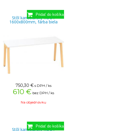
Stôl kancelársky ROOT
1600x800mm, farba biela
750,30
€
s DPH / ks
610 €
bez DPH / ks
Na objednávku
Stôl kancelársky ROOT