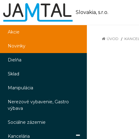
Slovakia, s.r.o.
Akcie
ÚVOD
KANCE
Novinky
Dielňa
Sklad
Manipulácia
Nerezové vybavenie, Gastro
výbava
Sociálne zázemie
Kancelária