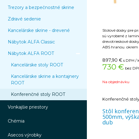
Trezory a bezpečnostné skrine
Zdravé sedenie
Kancelárske skrine - drevené
Stolové dosky pre pr
sú vyrobené z lamin
Nábytok ALFA Classic
drevotrieskové dos
ABS hranou. okrem
štandardných dezéno
Nábytok ALFA ROOT
konferenčné stoly ti
897,90
€
s DPH / 
Topmatt (čierna). L
Kancelárske stoly ROOT
730 €
bez DPH
je charakteristický 
proti oderu, nárazu 
Kancelárske skrine a kontajnery
pre horizontálne plo
Na objednávku
ROOT
vystavené vysokém
matný povrch je na
Konferenčné stoly ROOT
teplý a vyznačuje sa
Konferenčné stol
odolnosťou proti odtlačko
Vonkajšie priestory
stavebnými kompone
Stôl konfere
pozdĺžne nosníky. bo
500mm, výšk
zhotovená z masívn
Chémia
dub
závrtnými maticam
spojenie s pozdĺžnym
Asecos výrobky
zhotovená z prírodn