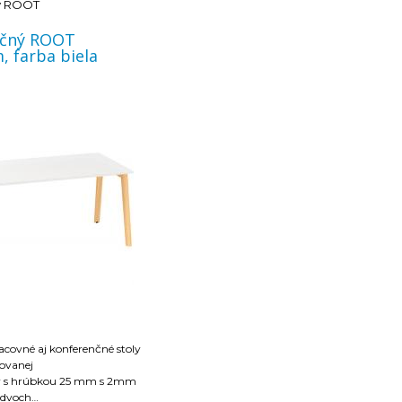
y ROOT
nčný ROOT
 farba biela
acovné aj konferenčné stoly
ovanej
ky s hrúbkou 25 mm s 2mm
 dvoch