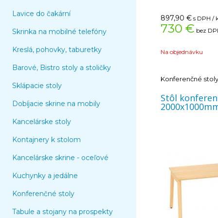
štandardných dezéno
Lavice do čakární
konferenčné stoly ti
897,90
€
s DPH / 
Topmatt (čierna). L
730 €
bez DPH
Skrinka na mobilné telefóny
je charakteristický 
proti oderu, nárazu 
Kreslá, pohovky, taburetky
pre horizontálne plo
Na objednávku
vystavené vysokém
Barové, Bistro stoly a stoličky
matný povrch je na
teplý a vyznačuje sa
Konferenčné stol
Sklápacie stoly
odolnosťou proti odtlačko
stavebnými kompone
Stôl konfere
pozdĺžne nosníky. bo
Dobíjacie skrine na mobily
2000x1000mm
zhotovená z masívn
závrtnými maticam
Kancelárske stoly
spojenie s pozdĺžnym
zhotovená z prírodn
Kontajnery k stolom
dôvodov sa
kresba rokov a fareb
Kancelárske skrine - oceľové
Kovové časti podno
kvalitné epoxy-poly
Kuchynky a jedálne
v RAL9010 (biela) Ďalšie rozmery a farby na
vyžiadanie ( 240
Konferenčné stoly
3200x1000mm)
Tabule a stojany na prospekty