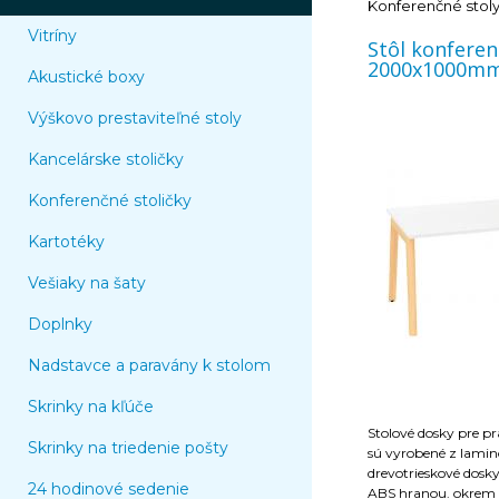
Konferenčné stol
Vitríny
Stôl konfere
2000x1000mm,
Akustické boxy
Výškovo prestaviteľné stoly
Kancelárske stoličky
Konferenčné stoličky
Kartotéky
Vešiaky na šaty
Doplnky
Nadstavce a paravány k stolom
Skrinky na kľúče
Stolové dosky pre pr
Skrinky na triedenie pošty
sú vyrobené z lamin
drevotrieskové dos
24 hodinové sedenie
ABS hranou. okrem