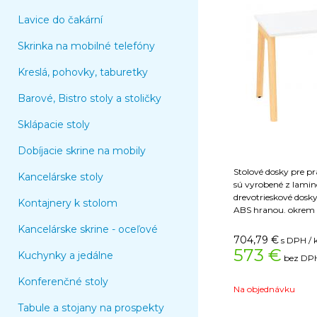
Lavice do čakární
Skrinka na mobilné telefóny
Kreslá, pohovky, taburetky
Barové, Bistro stoly a stoličky
Sklápacie stoly
Dobíjacie skrine na mobily
Stolové dosky pre pr
Kancelárske stoly
sú vyrobené z lamin
drevotrieskové dos
Kontajnery k stolom
ABS hranou. okrem
štandardných dezéno
Kancelárske skrine - oceľové
konferenčné stoly ti
704,79
€
s DPH / 
Topmatt (čierna). L
573 €
Kuchynky a jedálne
bez DPH
je charakteristický 
proti oderu, nárazu 
Konferenčné stoly
pre horizontálne plo
Na objednávku
vystavené vysokém
Tabule a stojany na prospekty
matný povrch je na