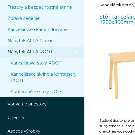
teplý a vyznačuje sa
Kancelárske stol
Trezory a bezpečnostné skrine
odolnosťou proti odtlačko
stavebnými kompone
Stôl kancelá
Zdravé sedenie
pozdĺžne nosníky. bo
1200x800mm,
zhotovená z masívn
Kancelárske skrine - drevené
závrtnými maticam
spojenie s pozdĺžnym
Nábytok ALFA Classic
zhotovená z prírodn
dôvodov sa
Nábytok ALFA ROOT
kresba rokov a fareb
Kovové časti podno
Kancelárske stoly ROOT
kvalitné epoxy-poly
v RAL9010 (biela)
Kancelárske skrine a kontajnery
ROOT
Konferenčné stoly ROOT
Vonkajšie priestory
Chémia
Stolové dosky pre pr
sú vyrobené z lamin
Asecos výrobky
drevotrieskové dos