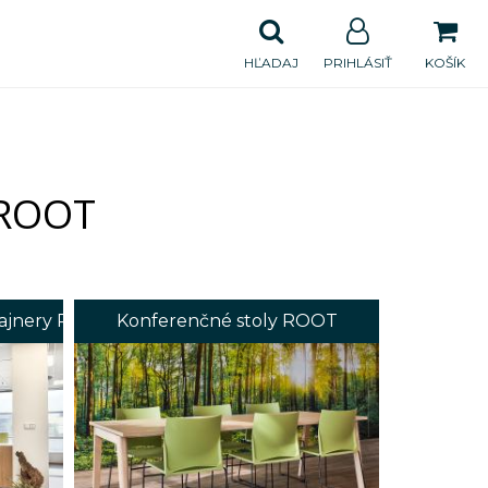
HĽADAJ
PRIHLÁSIŤ
KOŠÍK
 ROOT
ntajnery ROOT
Konferenčné stoly ROOT