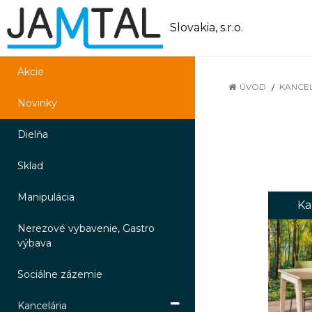
Slovakia, s.r.o.
Akcie
ÚVOD
KANCE
Novinky
Dielňa
Sklad
Manipulácia
Ka
Nerezové vybavenie, Gastro
výbava
Sociálne zázemie
Kancelária