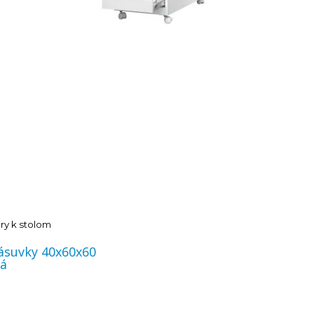
ry k stolom
zásuvky 40x60x60
dá