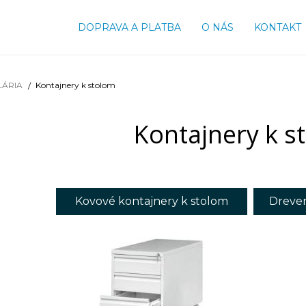
DOPRAVA A PLATBA
O NÁS
KONTAKT
LÁRIA
Kontajnery k stolom
Kontajnery k s
Kovové kontajnery k stolom
Dreven