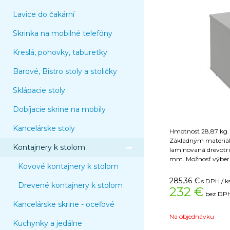
Lavice do čakární
Skrinka na mobilné telefóny
Kreslá, pohovky, taburetky
Barové, Bistro stoly a stoličky
Sklápacie stoly
Dobíjacie skrine na mobily
Kancelárske stoly
Hmotnosť 28,87 kg
Základným materiál
Kontajnery k stolom
laminovaná drevotri
mm. Možnosť výberu
Kovové kontajnery k stolom
Aby sme zaistili dlhú
horný diel korpusu d
285,36
€
s DPH / k
Drevené kontajnery k stolom
mm. Kvalitnou ochra
232 €
bez DPH
2mm ABS hrana na 
Kancelárske skrine - oceľové
korpusu. Stačí zamknúť jednu zásuvku a
súčasne tak uzamkne
Na objednávku
Kuchynky a jedálne
Osadením kontajner