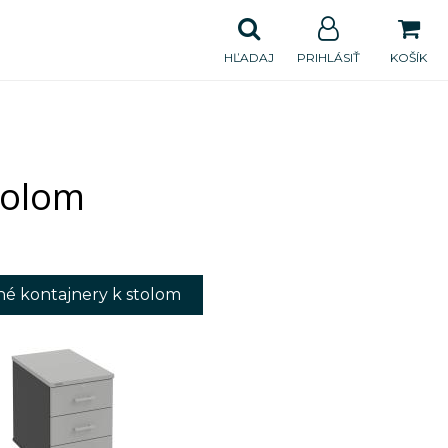
HĽADAJ
PRIHLÁSIŤ
KOŠÍK
tolom
é kontajnery k stolom