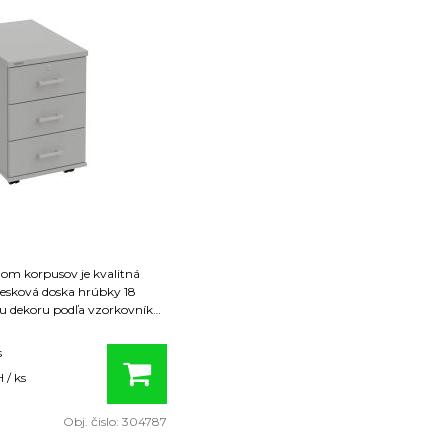
.
om korpusov je kvalitná
esková doska hrúbky 18
 dekoru podľa vzorkovníka.
 životnosť, použili sme pre
osku, ktorej hrúbka je 25
s
nou proti poškodeniu je tiež
 / ks
hornom aj spodnom dieli
te aj všetky ostatné.
Obj. čislo:
304787
u na sokel dorovnáme jeho