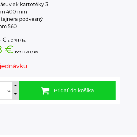
ásuviek kartotéky 3
mm 400 mm
ntajnera podvesný
mm 560
4
€
s DPH / ks
8 €
bez DPH / ks
jednávku
Pridať do košíka
ks