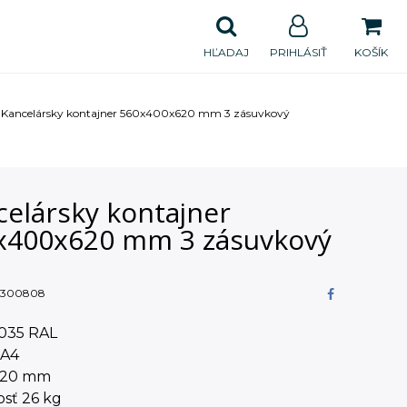
HĽADAJ
PRIHLÁSIŤ
KOŠÍK
Kancelársky kontajner 560x400x620 mm 3 zásuvkový
celársky kontajner
x400x620 mm 3 zásuvkový
300808
7035 RAL
 A4
620 mm
sť 26 kg