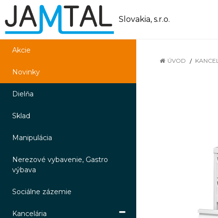
Slovakia, s.r.o.
Akcie
ÚVOD
KANCE
Novinky
Dielňa
Sklad
Manipulácia
Nerezové vybavenie, Gastro
výbava
Sociálne zázemie
Kancelária