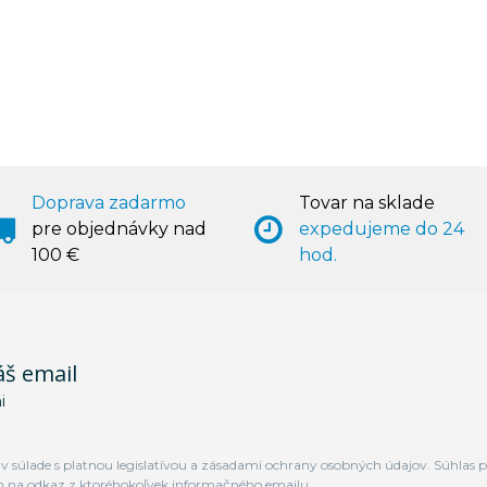
Doprava zadarmo
Tovar na sklade
pre objednávky nad
expedujeme do 24
100 €
hod.
áš email
i
 súlade s platnou legislatívou a zásadami ochrany osobných údajov. Súhlas p
m na odkaz z ktoréhokoľvek informačného emailu.