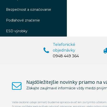
Bezpečnosť a označovanie
Podlahové značenie
ESD výrobky
Telefonické
objednávky
0948 449 364
Najdôležitejšie novinky priamo na v
Získajte zaujímavé informácie vždy medzi prvým
Vaše osobné údaje (email) budeme spracovávať len za týmto účelom v
Súhlas môžete kedykoľvek odvolať písomne, emailom alebo kliknutí