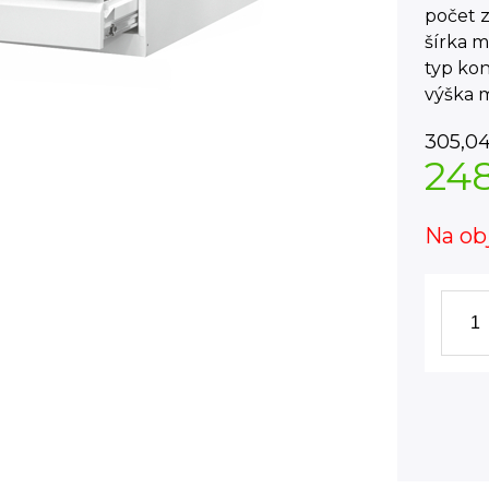
počet z
šírka 
typ ko
výška 
305,0
24
Na ob