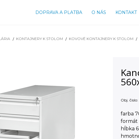
DOPRAVA A PLATBA
O NÁS
KONTAKT
LÁRIA
KONTAJNERY K STOLOM
KOVOVÉ KONTAJNERY K STOLOM
Kan
560
Obj. čislo:
farba 
formát
hĺbka 
hmotno