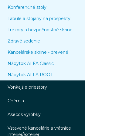
Konferenčné stoly
Tabule a stojany na prospekty
Trezory a bezpečnostné skrine
Zdravé sedenie
Kancelárske skrine - drevené
Nábytok ALFA Classic
Nábytok ALFA ROOT
Vonkajšie priestory
Chémia
Asecos výrobky
Vstavané kancelárie a vrátnice
interiér/exteriér