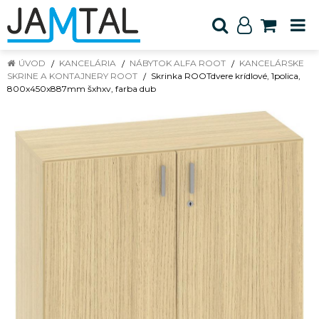
ÚVOD
KANCELÁRIA
NÁBYTOK ALFA ROOT
KANCELÁRSKE
SKRINE A KONTAJNERY ROOT
Skrinka ROOTdvere krídlové, 1polica,
800x450x887mm šxhxv, farba dub