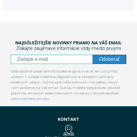
NAJDÔLEŽITEJŠIE NOVINKY PRIAMO NA VÁŠ EMAIL
Získajte zaujímavé informácie vždy medzi prvými
Odoberať
Vaše osobné údaje (email) budeme spracovávať len za týmto
účelom v súlade s platnou legislatívou a zásadami ochrany
osobných údajov. Súhlas potvrdíte kliknutím na odkaz, ktorý
vám pošleme na váš email. Súhlas môžete kedykoľvek odvolať
písomne, emailom alebo kliknutím na odkaz z ktoréhokoľvek
informačného emailu.
KONTAKT