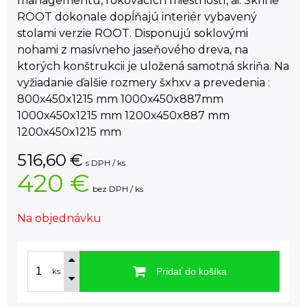
managementu, rokovacích miestností, ai. Skrine
ROOT dokonale dopĺňajú interiér vybavený
stolami verzie ROOT. Disponujú soklovými
nohami z masívneho jaseňového dreva, na
ktorých konštrukcii je uložená samotná skriňa. Na
vyžiadanie ďalšie rozmery šxhxv a prevedenia :
800x450x1215 mm 1000x450x887mm
1000x450x1215 mm 1200x450x887 mm
1200x450x1215 mm
516,60
€
s DPH / ks
420 €
bez DPH / ks
Na objednávku
Pridať do košíka
ks