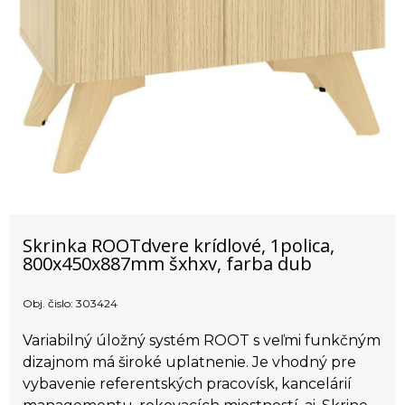
Skrinka ROOTdvere krídlové, 1polica,
800x450x887mm šxhxv, farba dub
Obj. čislo:
303424
Variabilný úložný systém ROOT s veľmi funkčným
dizajnom má široké uplatnenie. Je vhodný pre
vybavenie referentských pracovísk, kancelárií