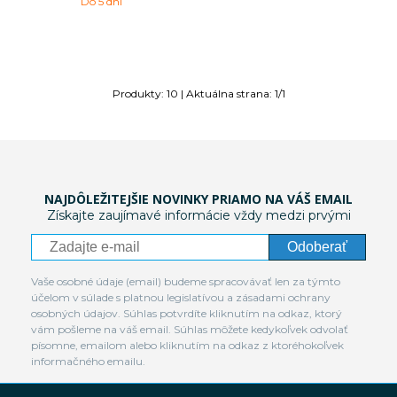
Do 5 dní
Produkty:
10
| Aktuálna strana:
1
/
1
NAJDÔLEŽITEJŠIE NOVINKY PRIAMO NA VÁŠ EMAIL
Získajte zaujímavé informácie vždy medzi prvými
Odoberať
Vaše osobné údaje (email) budeme spracovávať len za týmto
účelom v súlade s platnou legislatívou a zásadami ochrany
osobných údajov. Súhlas potvrdíte kliknutím na odkaz, ktorý
vám pošleme na váš email. Súhlas môžete kedykoľvek odvolať
písomne, emailom alebo kliknutím na odkaz z ktoréhokoľvek
informačného emailu.