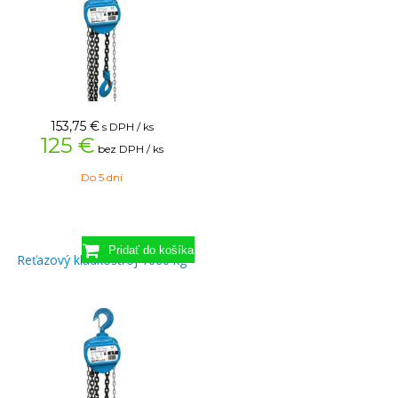
153,75
€
s DPH / ks
125 €
bez DPH / ks
Do 5 dní
Reťazový kladkostroj 1000 kg