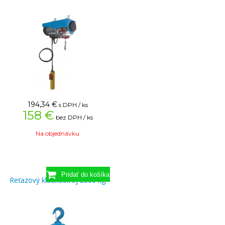
194,34
€
s DPH / ks
158 €
bez DPH / ks
Na objednávku
Reťazový kladkostroj 2000 kg