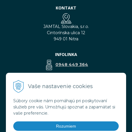
KONTAKT
JAMTAL Slovakia, s.r.o.
Cintorínska ulica 12
949 01 Nitra
INFOLINKA
0948 449 364
predaj@jamtal.sk
Vaše nastavenie cookies
Súbory cookie nám pomáhajú pri poskytovaní
VŠETKO O NÁKUPE
služieb pre vás. Umožňujú spoznať a zapamätať si
Obchodné podmienky
vaše preferencie.
Reklamačné podmienky
Doprava a platba
Rozumiem
Ochrana osobných údajov