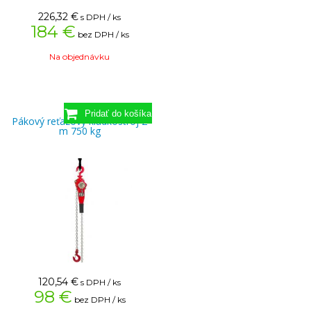
226,32
€
s DPH / ks
184 €
bez DPH / ks
Na objednávku
Pákový reťazový kladkostroj 2
m 750 kg
120,54
€
s DPH / ks
98 €
bez DPH / ks