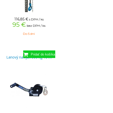
116,85
€
s DPH / ks
95 €
bez DPH / ks
Do 5 dní
Lanový navijak 360 kg 10 m