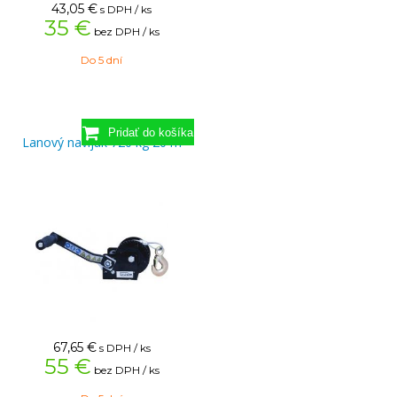
43,05
€
s DPH / ks
35 €
bez DPH / ks
Do 5 dní
Lanový navijak 720 kg 20 m
67,65
€
s DPH / ks
55 €
bez DPH / ks