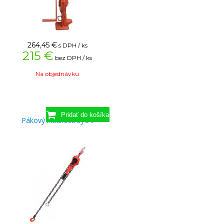
264,45
€
s DPH / ks
215 €
bez DPH / ks
Na objednávku
Pákový kladkostroj 3 t