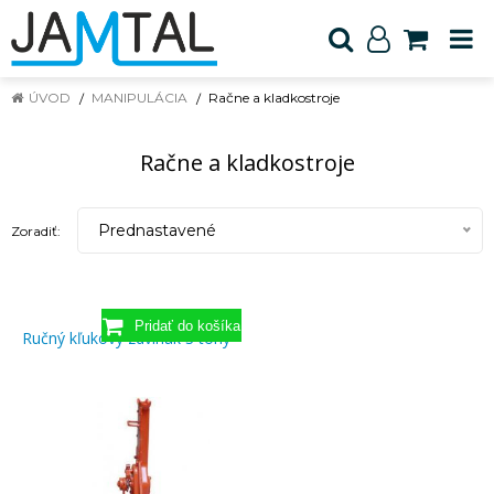
ÚVOD
MANIPULÁCIA
Račne a kladkostroje
Račne a kladkostroje
Prednastavené
Zoradiť:
Ručný kľukový zdvihák 3 tony