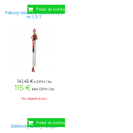
Pákový reťazový kladkostroj 2
m 1,5 T
141,45
€
s DPH / ks
115 €
bez DPH / ks
Na objednávku
Elektrický lanový navijak