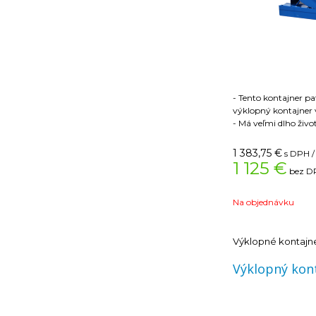
- Tento kontajner pa
výklopný kontajner 
- Má veľmi dlho živo
výklopný mechaniz
1 383,75
€
s DPH /
- Proces vyklápani
1 125 €
bez DP
lanka z miesta vodi
- nepojazdný
Na objednávku
Výklopné kontajn
Technické dáta:
Výklopný kont
600l:
Hlavné rozmery - 
Rozstup lyžín - 8