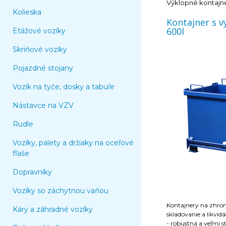
Výklopné kontajn
Kolieska
Kontajner s 
600l
Etážové vozíky
Skriňové vozíky
Pojazdné stojany
Vozík na tyče, dosky a tabuľe
Nástavce na VZV
Rudle
Vozíky, palety a držiaky na oceľové
fľaše
Dopravníky
Vozíky so záchytnou vaňou
Kontajnery na zhrom
Káry a záhradné vozíky
skladovanie a likvid
- robustná a veľmi s