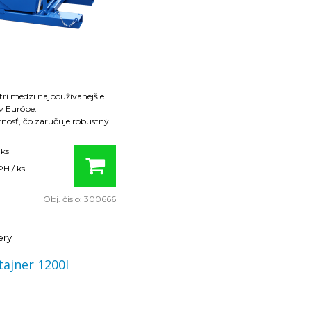
trí medzi najpoužívanejšie
v Európe.
tnosť, čo zaručuje robustný
mus.
 ks
a sa uskutočňuje pomocou
H / ks
ča vysokozvižného vozíka.
Obj. čislo:
300666
ery
ajner 1200l
1560x1070x850 mm
00 mm