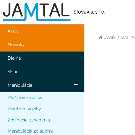
Slovakia, s.r.o.
Akcie
ÚVOD
MANIP
Novinky
Dielňa
Sklad
Manipulácia
Plošinové vozíky
Paletové vozíky
Zdvíhacie zariadenia
Manipulácia zo sudmi