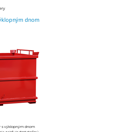
je zaistená základnou a
ery
výklopným dnom
(mm) - 1500x1080x1320
(mm) - 1350x1000x1100
ner s výklopným dnom
cia zaisťuje dostatočnú