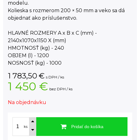
modelu.
Kolieska s rozmerom 200 × 50 mm a veko sa dá
objednať ako príslušenstvo.
HLAVNÉ ROZMERY A x B x C (mm) -
2140x1070x1150 X (mm)
HMOTNOSŤ (kg) - 240
OBJEM (l) - 1200
NOSNOSŤ (kg) - 1000
1 783,50
€
s DPH / ks
1 450 €
bez DPH / ks
Na objednávku
Pridať do košíka
ks