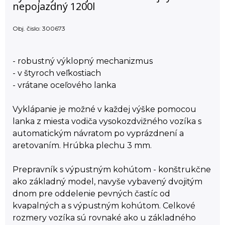
nepojazdný 1200l
Obj. čislo:
300673
- robustný výklopný mechanizmus
- v štyroch veľkostiach
- vrátane oceľového lanka
Vyklápanie je možné v každej výške pomocou
lanka z miesta vodiča vysokozdvižného vozíka s
automatickým návratom po vyprázdnení a
aretovaním. Hrúbka plechu 3 mm.
Prepravník s výpustným kohútom - konštrukčne
ako základný model, navyše vybavený dvojitým
dnom pre oddelenie pevných častíc od
kvapalných a s výpustným kohútom. Celkové
rozmery vozíka sú rovnaké ako u základného