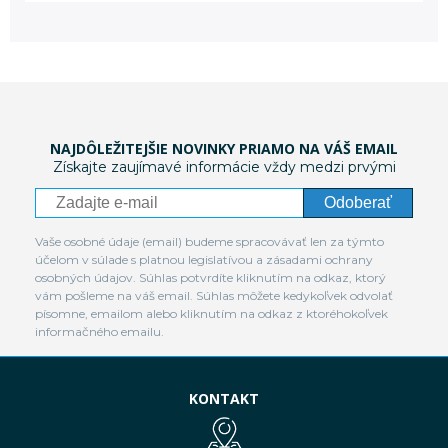
NAJDÔLEŽITEJŠIE NOVINKY PRIAMO NA VÁŠ EMAIL
Získajte zaujímavé informácie vždy medzi prvými
Odoberať
Vaše osobné údaje (email) budeme spracovávať len za týmto
účelom v súlade s platnou legislatívou a zásadami ochrany
osobných údajov. Súhlas potvrdíte kliknutím na odkaz, ktorý
vám pošleme na váš email. Súhlas môžete kedykoľvek odvolať
písomne, emailom alebo kliknutím na odkaz z ktoréhokoľvek
informačného emailu.
KONTAKT