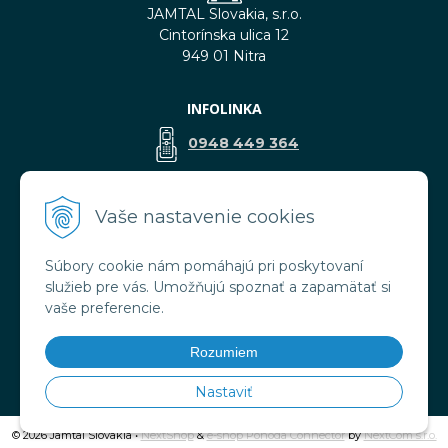
JAMTAL Slovakia, s.r.o.
Cintorínska ulica 12
949 01 Nitra
INFOLINKA
0948 449 364
predaj@jamtal.sk
Vaše nastavenie cookies
Súbory cookie nám pomáhajú pri poskytovaní
VŠETKO O NÁKUPE
služieb pre vás. Umožňujú spoznať a zapamätať si
Obchodné podmienky
vaše preferencie.
Reklamačné podmienky
Doprava a platba
Rozumiem
Ochrana osobných údajov
Nastaviť
© 2026 Jamtal Slovakia •
NextShop
&
e-shop Pohoda Connector
by
NextCom s.r.o.