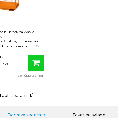
odlnú prácu na vysoko
h.
konštrukcia, trubkový rám
adlím a ochrannou mriežkou
mykovým povrchom
e vidlicový vozík, zaistenie
 ks
kĺznutiu
 / ks
na radí
 nástrek, oranžová farba RAL
Obj. čislo:
304558
zodpovedá nemeckej norme
DGUV). Povolené pre 2 osoby. Parametre:
AL2000
tuálna strana:
1
/
1
 800 x 1200 mm
Doprava zadarmo
Tovar na sklade