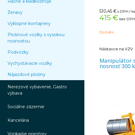
Račne a kladkostroje
Šírka x rozteč vreci
510,45
€
s DPH / ks
Žeriavy
415 €
bez DPH 
Výklopné kontajnery
Do 5 dní
Plošinové vozíky s vysokou
nosnosťou
Nástavce na VZV
Podvozky
Manipulátor 
Vychystávacie vozíky
nosnosť 300 
Nájazdové plošiny
Nerezové vybavenie, Gastro
výbava
Sociálne zázemie
Kancelária
Vonkajšie priestory