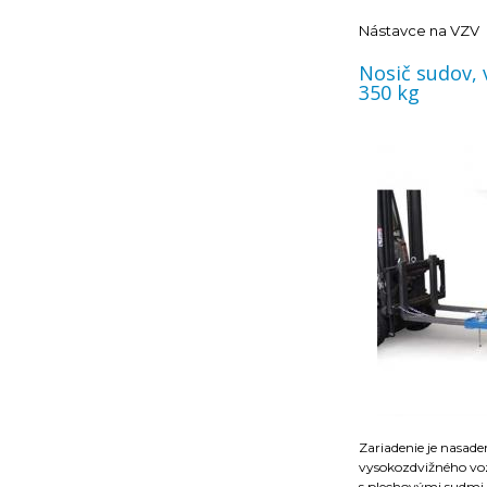
- extrémne vysoká s
- zaistenie proti ne
Nástavce na VZV
Nosič sudov, 
350 kg
Zariadenie je nasade
vysokozdvižného voz
s plechovými sudmi 