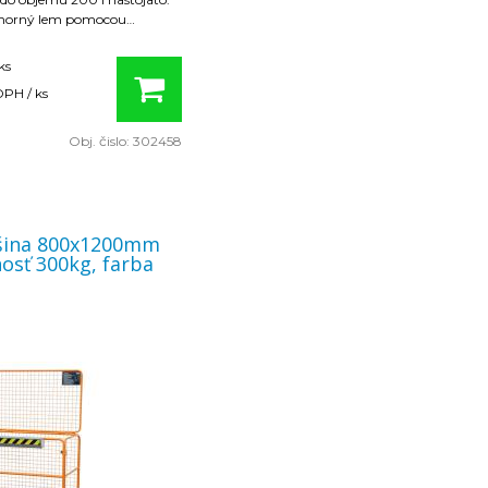
 horný lem pomocou
. Funkcia je automatická a
zdvižného vozíka nie je
ks
lšieho pracovníka.
DPH / ks
k na vidlice: 140 x 550 mm.
Obj. čislo:
302458
šina 800x1200mm
osť 300kg, farba