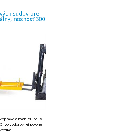
ových sudov pre
álny, nosnosť 300
preprave a manipulácii s
0l vo vodorovnej polohe
vozíka.