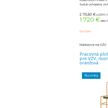
Sud je uchopený za
samosvornej čeľuste
okrem vodiča vysoko
2 115,60
€
s DPH / 
nutná spolupráca ďa
1 720 €
bez 
Šírka x rozteč vrecie
Do 5 dní
Nástavce na VZV
Pracovná plo
pre VZV, nosn
oranžová
Novinka