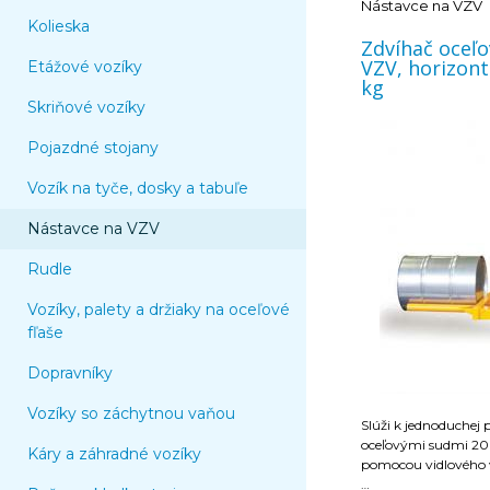
Nástavce na VZV
Kolieska
Zdvíhač oceľ
VZV, horizont
Etážové vozíky
kg
Skriňové vozíky
Pojazdné stojany
Vozík na tyče, dosky a tabuľe
Nástavce na VZV
Rudle
Vozíky, palety a držiaky na oceľové
fľaše
Dopravníky
Vozíky so záchytnou vaňou
Slúži k jednoduchej 
oceľovými sudmi 20
Káry a záhradné vozíky
pomocou vidlového 