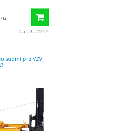
ek na vidlice: 170 x 840 mm.
/ ks
Obj. čislo:
302454
so sudmi pre VZV,
kg