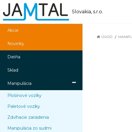
Slovakia, s.r.o.
Akcie
ÚVOD
MANIP
Novinky
Dielňa
Sklad
Manipulácia
Plošinové vozíky
Paletové vozíky
Zdvíhacie zariadenia
Manipulácia zo sudmi