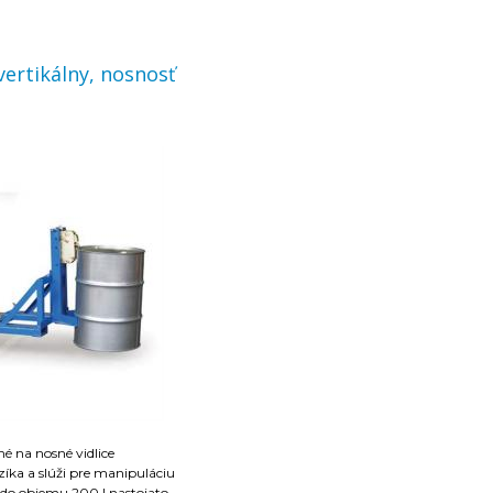
ila uchopenia sudov
chcenému skĺznutiu z vozíka
vertikálny, nosnosť
né na nosné vidlice
íka a slúži pre manipuláciu
do objemu 200 l nastojato.