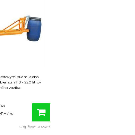
lastovými sudmi alebo
bjemom 110 - 220 litrov
ého vozíka.
onštrukcia, farba oranžová
 ks
pozinkovaný
PH / ks
taviteľný pre rôzne modely
u výstelkou zabraňujúca
Obj. čislo:
302457