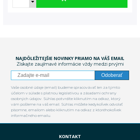
NAJDÔLEŽITEJŠIE NOVINKY PRIAMO NA VÁŠ EMAIL
Získajte zaujímavé informácie vždy medzi prvými
Odoberať
Vaše osobné údaje (email) budeme spracovávať len za týmto
účelom v súlade s platnou legislatívou a zásadami ochrany
osobných údajov. Súhlas potvrdíte kliknutím na odkaz, ktorý
vám pošleme na váš email. Súhlas môžete kedykoľvek odvolať
písomne, emailom alebo kliknutím na odkaz z ktoréhokoľvek
informačného emailu.
KONTAKT