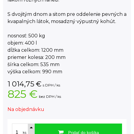
S dvojitým dnom a sitom pre oddelenie pevných a
kvapalných látok, mosadzný výpustný kohút.
nosnosť: 500 kg
objem: 400 l
dĺžka celkom: 1200 mm
priemer kolesa: 200 mm
šírka celkom: 535 mm
výška celkom: 990 mm
1 014,75
€
s DPH / ks
825 €
bez DPH / ks
Na objednávku
Pridať do košíka
ks