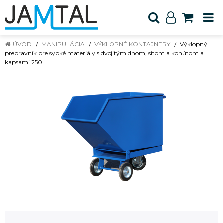
ÚVOD
MANIPULÁCIA
VÝKLOPNÉ KONTAJNERY
Výklopný
prepravník pre sypké materiály s dvojitým dnom, sitom a kohútom a
kapsami 250l