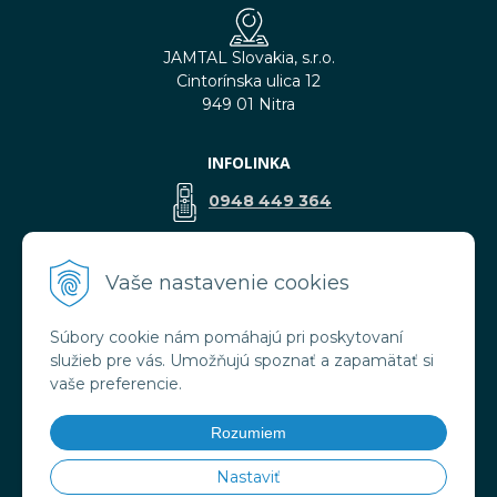
JAMTAL Slovakia, s.r.o.
Cintorínska ulica 12
949 01 Nitra
INFOLINKA
0948 449 364
predaj@jamtal.sk
Vaše nastavenie cookies
Súbory cookie nám pomáhajú pri poskytovaní
VŠETKO O NÁKUPE
služieb pre vás. Umožňujú spoznať a zapamätať si
Obchodné podmienky
vaše preferencie.
Reklamačné podmienky
Doprava a platba
Rozumiem
Ochrana osobných údajov
Nastaviť