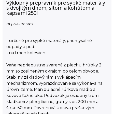
Výklopný prepravník pre sypké materiály
s dvojitým dnom, sitom a kohútom a
kapsami 250l
Obj. čislo:
300682
- určené pre sypké materiály, priemyselné
odpady a pod.
- na troch kolesách
Vaňa nepriepustne zvarená z plechu hrúbky 2
mm so zosilneným okrajom po celom obvode.
Stabilný základový rám s vyklápacím
mechanizmom, vyprázdňovanie sa vykonáva na
úrovni zeme. Manipulačné rúrkové madlo a
kovové ťažné oko. Podvozok je osadený tromi
kladkami z plnej čiernej gumy s pr. 200 mm a
šírke 50 mm. Povrchová úprava práškovým
lakom rôznych farieb.