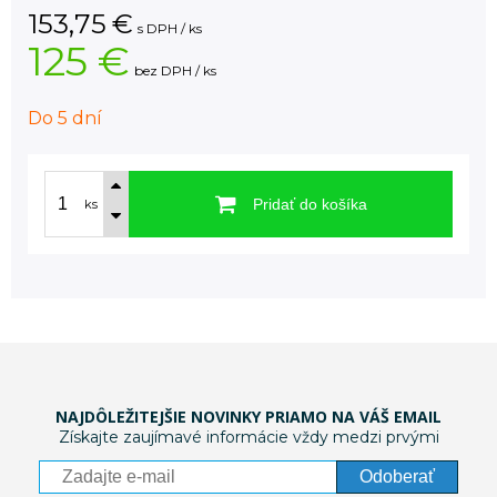
153,75
€
s DPH / ks
125 €
bez DPH / ks
Do 5 dní
Pridať do košíka
ks
NAJDÔLEŽITEJŠIE NOVINKY PRIAMO NA VÁŠ EMAIL
Získajte zaujímavé informácie vždy medzi prvými
Odoberať