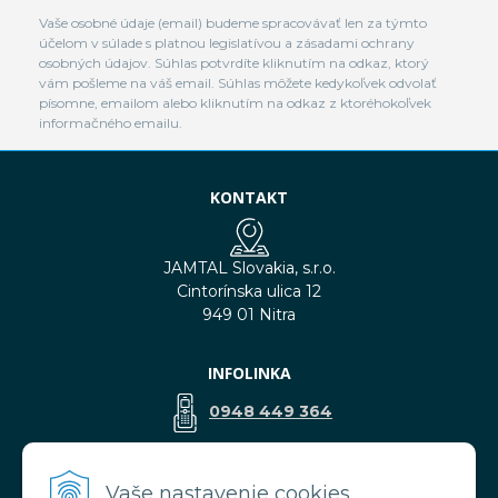
Vaše osobné údaje (email) budeme spracovávať len za týmto
účelom v súlade s platnou legislatívou a zásadami ochrany
osobných údajov. Súhlas potvrdíte kliknutím na odkaz, ktorý
vám pošleme na váš email. Súhlas môžete kedykoľvek odvolať
písomne, emailom alebo kliknutím na odkaz z ktoréhokoľvek
informačného emailu.
KONTAKT
JAMTAL Slovakia, s.r.o.
Cintorínska ulica 12
949 01 Nitra
INFOLINKA
0948 449 364
predaj@jamtal.sk
Vaše nastavenie cookies