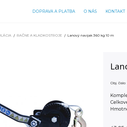
DOPRAVA A PLATBA
O NÁS
KONTAKT
ULÁCIA
RAČNE A KLADKOSTROJE
Lanový navijak 360 kg 10 m
Lano
Obj. čislo:
Komplet
Celkové
Hmotno