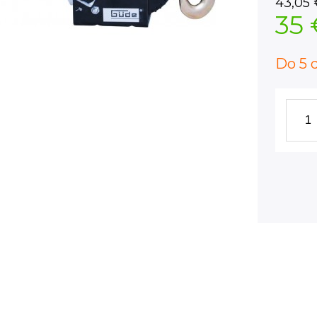
43,05
35 
Do 5 