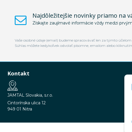
Najdôležitejšie novinky priamo na v
Získajte zaujímavé informácie vždy medzi prvým
Vaše osobné údaje (email) budeme spracovávať len za týmto účelom v
Súhlas môžete kedykoľvek odvolať písomne, emailom alebo kliknutí
Kontakt
JAMTAL Slovakia, s.r.o.
Cintorínska ulica 12
949 01 Nitra
© 