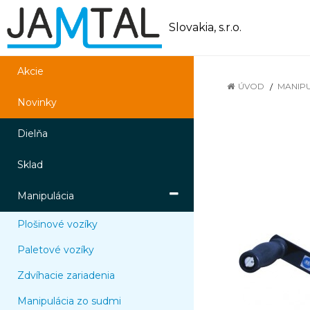
Slovakia, s.r.o.
Akcie
ÚVOD
MANIP
Novinky
Dielňa
Sklad
Manipulácia
Plošinové vozíky
Paletové vozíky
Zdvíhacie zariadenia
Manipulácia zo sudmi