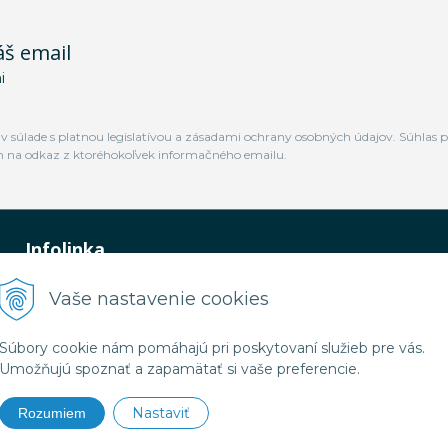
áš email
i
 súlade s platnou legislatívou a zásadami ochrany osobných údajov. Súhlas p
m na odkaz z ktoréhokoľvek informačného emailu.
Infolinka
0948 449 364
Vaše nastavenie cookies
predaj@jamtal.sk
Súbory cookie nám pomáhajú pri poskytovaní služieb pre vás.
Umožňujú spoznať a zapamätať si vaše preferencie.
Nastaviť
Rozumiem
2026 Jamtal Slovakia •
NextShop
&
e-shop Pohoda Connector
by
NextCom s.r