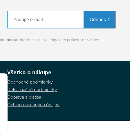
Odoberať
otvrdíte kliknutím na odkaz, ktorý vám pošleme na váš email.
Všetko o nákupe
Obchodné podmienky
Reklamačné podmienky
Doprava a platba
Ochrana osobných údajov
.o.