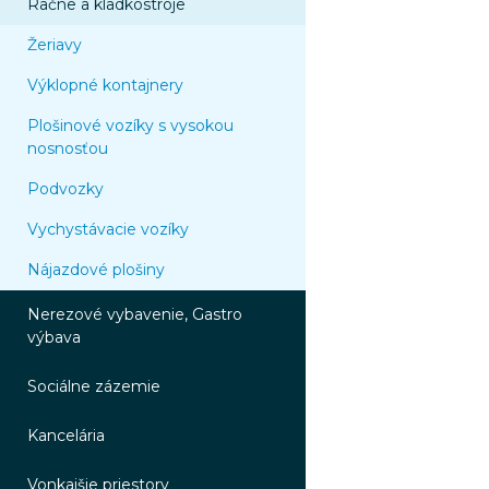
Račne a kladkostroje
Žeriavy
Výklopné kontajnery
Plošinové vozíky s vysokou
nosnosťou
Podvozky
Vychystávacie vozíky
Nájazdové plošiny
Nerezové vybavenie, Gastro
výbava
Sociálne zázemie
Kancelária
Vonkajšie priestory