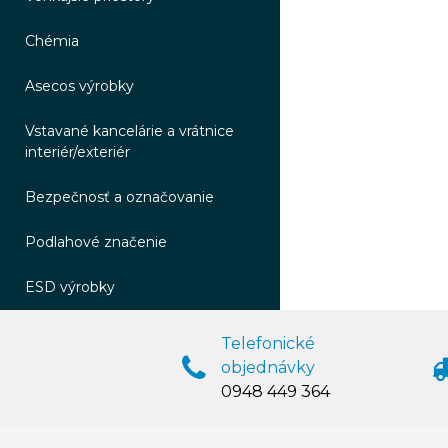
Chémia
Asecos výrobky
Vstavané kancelárie a vrátnice
interiér/exteriér
Bezpečnosť a označovanie
Podlahové značenie
ESD výrobky
Telefonické
objednávky
0948 449 364