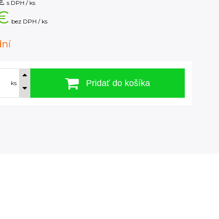
€
s DPH / ks
€
bez DPH / ks
dní
Pridať do košíka
ks