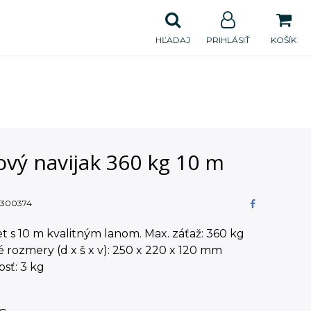
HĽADAJ
PRIHLÁSIŤ
KOŠÍK
vý navijak 360 kg 10 m
300374
 s 10 m kvalitným lanom. Max. záťaž: 360 kg
 rozmery (d x š x v): 250 x 220 x 120 mm
sť: 3 kg