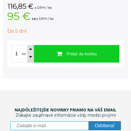
116,85
€
s DPH / ks
95 €
bez DPH / ks
Do 5 dní
Pridať do košíka
ks
NAJDÔLEŽITEJŠIE NOVINKY PRIAMO NA VÁŠ EMAIL
Získajte zaujímavé informácie vždy medzi prvými
Odoberať