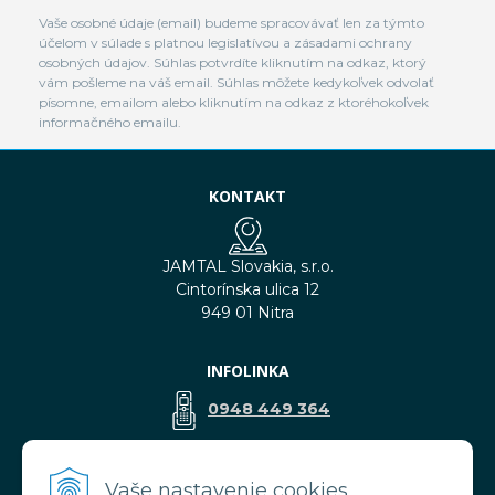
Vaše osobné údaje (email) budeme spracovávať len za týmto
účelom v súlade s platnou legislatívou a zásadami ochrany
osobných údajov. Súhlas potvrdíte kliknutím na odkaz, ktorý
vám pošleme na váš email. Súhlas môžete kedykoľvek odvolať
písomne, emailom alebo kliknutím na odkaz z ktoréhokoľvek
informačného emailu.
KONTAKT
JAMTAL Slovakia, s.r.o.
Cintorínska ulica 12
949 01 Nitra
INFOLINKA
0948 449 364
predaj@jamtal.sk
Vaše nastavenie cookies