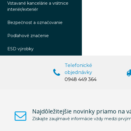
Vstavané kancelárie a vrátnice
interiér/exteriér
Bezpečnosť a označovanie
Podlahové značenie
ESD výrobky
Telefonické
objednávky
0948 449 364
Najdôležitejšie novinky priamo na v
Získajte zaujímavé informácie vždy medzi prvým