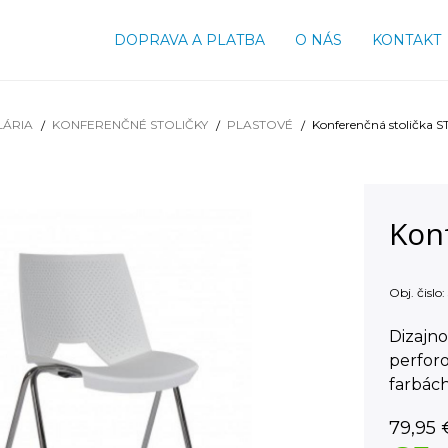
DOPRAVA A PLATBA
O NÁS
KONTAKT
LÁRIA
KONFERENČNÉ STOLIČKY
PLASTOVÉ
Konferenčná stolička 
Kon
Obj. čislo:
Dizajno
perfor
farbách
79,95