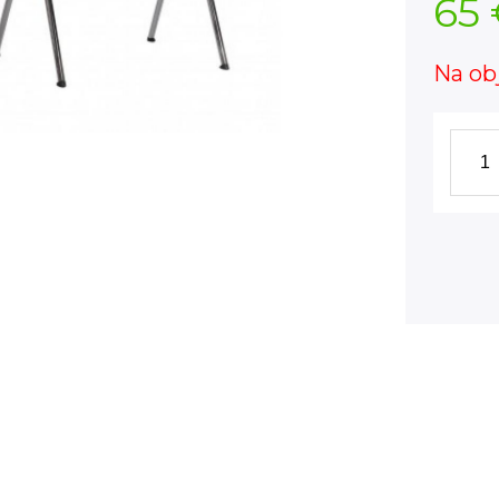
65
Na ob