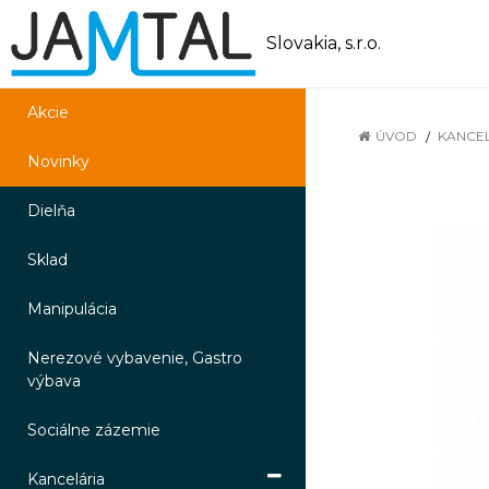
Slovakia, s.r.o.
Akcie
ÚVOD
KANCE
Novinky
Dielňa
Sklad
Manipulácia
Nerezové vybavenie, Gastro
výbava
Sociálne zázemie
Kancelária