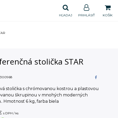
HĽADAJ
PRIHLÁSIŤ
KOŠÍK
STAR
ferenčná stolička STAR
300968
vá stolička s chrómovanou kostrou a plastovou
ovanou škrupinou v mnohých moderných
.. Hmotnosť 6 kg, farba biela
€
s DPH / ks