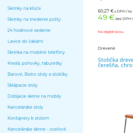
Nosnosť: 100 kg
Skrinky na kľúče
Šírka: 40 cm
60,27
€
s DPH / ks
Výška: 87 cm
49 €
bez DPH /
Skrinky na triedenie pošty
Hĺbka: 38 cm
24 hodinové sedenie
Na objednávku
Lavice do čakární
Drevené
Skrinka na mobilné telefóny
Stolička dreven
Kreslá, pohovky, taburetky
čerešňa, chr
Barové, Bistro stoly a stoličky
Sklápacie stoly
Dobíjacie skrine na mobily
Kancelárske stoly
Kontajnery k stolom
Kancelárske skrine - oceľové