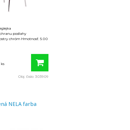
eglejka
 ochranu podlahy
róm Hmotnosť: 5.00
 ks
Obj. čislo:
303909
 NELA farba