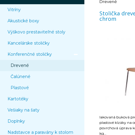
Drevené
Vitríny
Stolička drev
chrom
Akustické boxy
Výškovo prestaviteľné stoly
Kancelárske stoličky
Konferenčné stoličky
Drevené
Čalúnené
Plastové
Kartotéky
Vešiaky na šaty
lakovaná buková pr
Doplnky
­ plastové klzáky na
­ povrchová úprava kostry ch
Nadstavce a paravány k stolom
kg