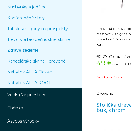
Kuchynky a jedálne
Konferenčné stoly
Tabule a stojany na prospekty
lakovaná buková pr
­ plastové klzáky na
Trezory a bezpečnostné skrine
­ povrchová úprava kostry ch
kg
Nosnosť: 100 kg
Zdravé sedenie
Šírka: 40 cm
60,27
€
s DPH / ks
Výška: 87 cm
Kancelárske skrine - drevené
49 €
bez DPH /
Hĺbka: 38 cm
Nábytok ALFA Classic
Na objednávku
Nábytok ALFA ROOT
Drevené
Vonkajšie priestory
Stolička drevená
Chémia
buk, chrom
Asecos výrobky