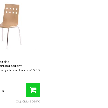
eglejka
 ochranu podlahy
róm Hmotnosť: 5.00
 ks
Obj. čislo:
303910