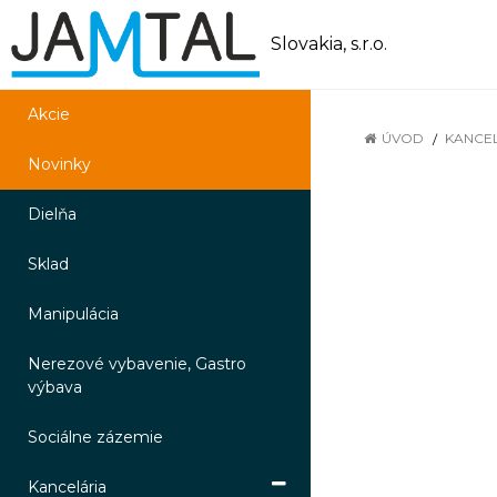
Slovakia, s.r.o.
Akcie
ÚVOD
KANCE
Novinky
Dielňa
Sklad
Manipulácia
Nerezové vybavenie, Gastro
výbava
Sociálne zázemie
Kancelária