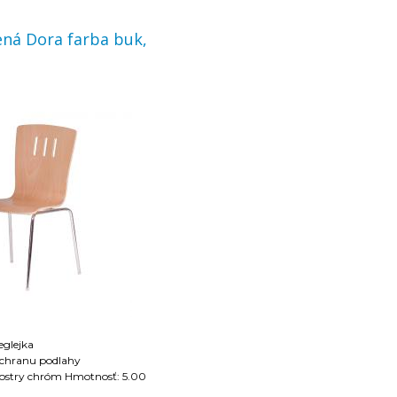
ená Dora farba buk,
eglejka
 ochranu podlahy
róm Hmotnosť: 5.00