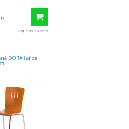
 ks
Obj. čislo:
303908
á DORA farba
om