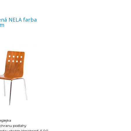
 NELA farba
om
eglejka
 ochranu podlahy
róm Hmotnosť: 5.00