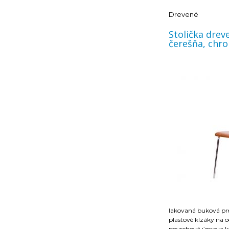
Drevené
Stolička drevená
čerešňa, chr
lakovaná buková pr
­ plastové klzáky na
­ povrchová úprava kostry ch