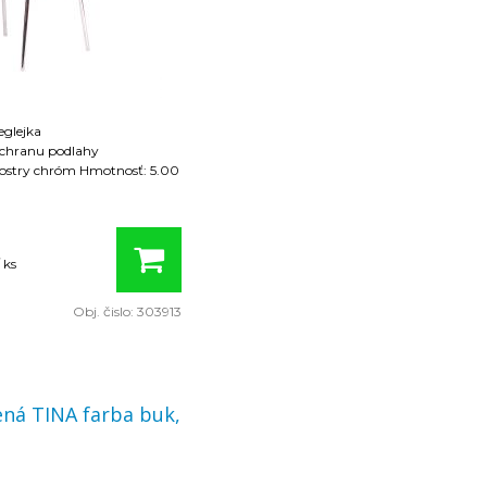
eglejka
 ochranu podlahy
róm Hmotnosť: 5.00
 ks
Obj. čislo:
303913
NA farba buk,