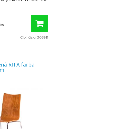
 ks
Obj. čislo:
303911
 RITA farba
om