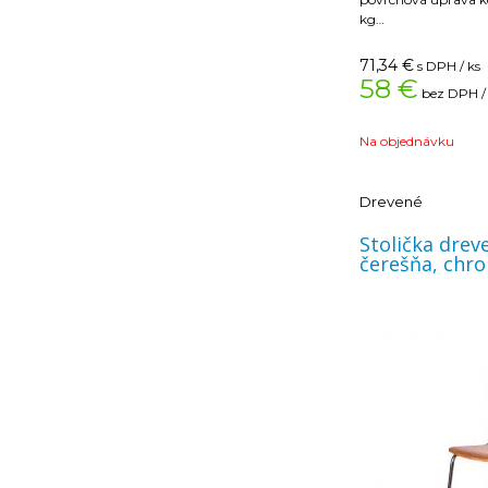
kg
Nosnosť: 100 kg
Šírka: 41 cm
71,34
€
s DPH / ks
Výška: 87 cm
58 €
bez DPH /
Hĺbka: 38 cm
Na objednávku
Drevené
Stolička drevená
čerešňa, chr