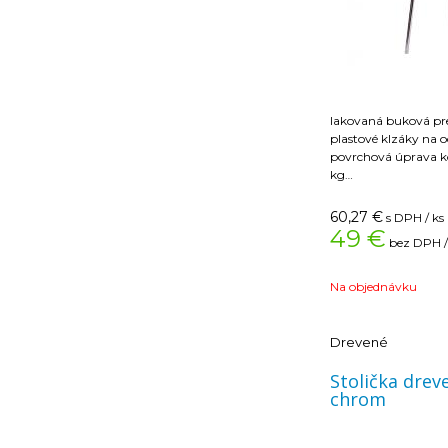
lakovaná buková pr
­ plastové klzáky na
­ povrchová úprava kostry ch
kg
Nosnosť: 100 kg
Šírka: 41 cm
60,27
€
s DPH / ks
Výška: 87 cm
49 €
bez DPH /
Hĺbka: 38 cm
Na objednávku
Drevené
Stolička drevená TI
chrom