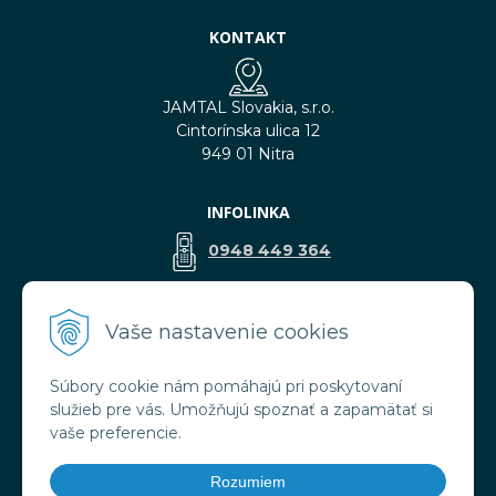
KONTAKT
JAMTAL Slovakia, s.r.o.
Cintorínska ulica 12
949 01 Nitra
INFOLINKA
0948 449 364
predaj@jamtal.sk
Vaše nastavenie cookies
Súbory cookie nám pomáhajú pri poskytovaní
VŠETKO O NÁKUPE
služieb pre vás. Umožňujú spoznať a zapamätať si
Obchodné podmienky
vaše preferencie.
Reklamačné podmienky
Doprava a platba
Rozumiem