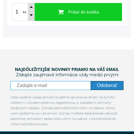
Pridať do košíka
ks
NAJDÔLEŽITEJŠIE NOVINKY PRIAMO NA VÁŠ EMAIL
Získajte zaujímavé informácie vždy medzi prvými
Odoberať
Vaše osobné údaje (email) budeme spracovávať len za týmto
účelom v súlade s platnou legislatívou a zásadami ochrany
osobných údajov. Súhlas potvrdíte kliknutím na odkaz, ktorý
vám pošleme na váš email. Súhlas môžete kedykoľvek odvolať
písomne, emailom alebo kliknutím na odkaz z ktoréhokoľvek
informačného emailu.