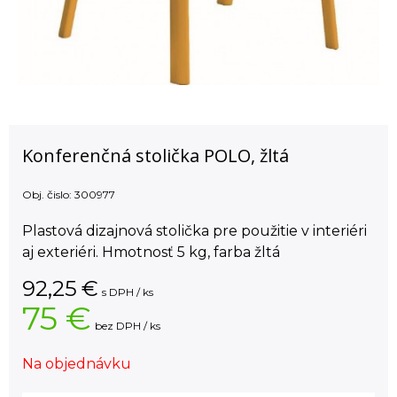
Konferenčná stolička POLO, žltá
Obj. čislo:
300977
Plastová dizajnová stolička pre použitie v interiéri
aj exteriéri. Hmotnosť 5 kg, farba žltá
92,25
€
s DPH / ks
75 €
bez DPH / ks
Na objednávku