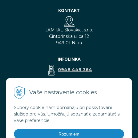
KONTAKT
JAMTAL Slovakia, s.r.o.
Cintorínska ulica 12
949 01 Nitra
INFOLINKA
0948 449 364
predaj@jamtal.sk
Vaše nastavenie cookies
Súbory cookie nám pomáhajú pri poskytovaní
VŠETKO O NÁKUPE
služieb pre vás. Umožňujú spoznať a zapamätať si
Obchodné podmienky
vaše preferencie.
Reklamačné podmienky
Doprava a platba
Rozumiem