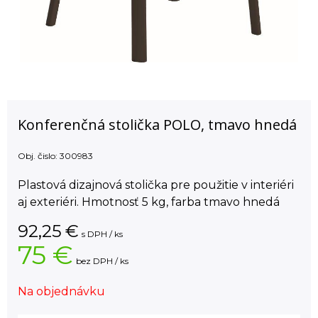
Konferenčná stolička POLO, tmavo hnedá
Obj. čislo:
300983
Plastová dizajnová stolička pre použitie v interiéri
aj exteriéri. Hmotnosť 5 kg, farba tmavo hnedá
92,25
€
s DPH / ks
75 €
bez DPH / ks
Na objednávku