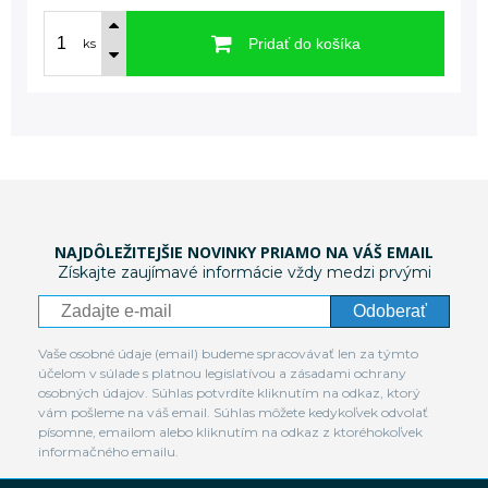
Pridať do košíka
ks
NAJDÔLEŽITEJŠIE NOVINKY PRIAMO NA VÁŠ EMAIL
Získajte zaujímavé informácie vždy medzi prvými
Odoberať
Vaše osobné údaje (email) budeme spracovávať len za týmto
účelom v súlade s platnou legislatívou a zásadami ochrany
osobných údajov. Súhlas potvrdíte kliknutím na odkaz, ktorý
vám pošleme na váš email. Súhlas môžete kedykoľvek odvolať
písomne, emailom alebo kliknutím na odkaz z ktoréhokoľvek
informačného emailu.