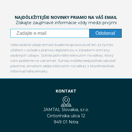
NAJDÔLEŽITEJŠIE NOVINKY PRIAMO NA VÁŠ EMAIL
Získajte zaujímavé informácie vždy medzi prvými
Odoberať
Vaše osobné údaje (email) budeme spracovávať len za týmto
účelom v súlade s platnou legislatívou a zásadami ochrany
osobných údajov. Súhlas potvrdíte kliknutím na odkaz, ktorý
vám pošleme na váš email. Súhlas môžete kedykoľvek odvolať
písomne, emailom alebo kliknutím na odkaz z ktoréhokoľvek
informačného emailu.
KONTAKT
JAMTAL Slovakia, s.r.o.
Cintorínska ulica 12
949 01 Nitra