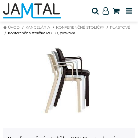
ÚVOD
KANCELÁRIA
KONFERENČNÉ STOLIČKY
PLASTOVÉ
Konferenčná stolička POLO, piesková