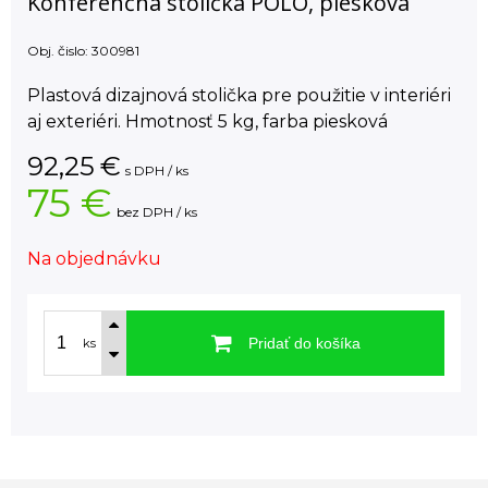
Konferenčná stolička POLO, piesková
Obj. čislo:
300981
Plastová dizajnová stolička pre použitie v interiéri
aj exteriéri. Hmotnosť 5 kg, farba piesková
92,25
€
s DPH / ks
75 €
bez DPH / ks
Na objednávku
Pridať do košíka
ks