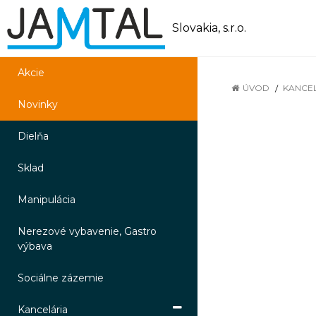
Slovakia, s.r.o.
Akcie
ÚVOD
KANCE
Novinky
Dielňa
Sklad
Manipulácia
Nerezové vybavenie, Gastro
výbava
Sociálne zázemie
Kancelária