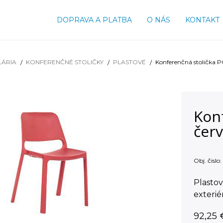
DOPRAVA A PLATBA
O NÁS
KONTAKT
LÁRIA
KONFERENČNÉ STOLIČKY
PLASTOVÉ
Konferenčná stolička 
Kon
čer
Obj. čislo:
Plastov
exterié
92,25