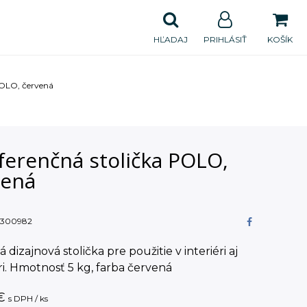
HĽADAJ
PRIHLÁSIŤ
KOŠÍK
POLO, červená
ferenčná stolička POLO,
vená
300982
á dizajnová stolička pre použitie v interiéri aj
ri. Hmotnosť 5 kg, farba červená
€
s DPH / ks