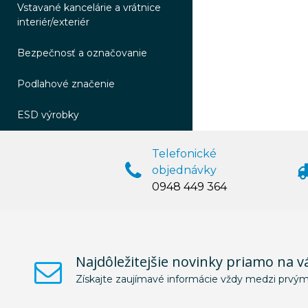
Vstavané kancelárie a vrátnice
interiér/exteriér
Bezpečnosť a označovanie
Podlahové značenie
ESD výrobky
Telefonické
objednávky
0948 449 364
Najdôležitejšie novinky priamo na v
Získajte zaujímavé informácie vždy medzi prvým