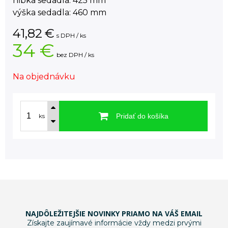
hĺbka sedadla: 425 mm
výška sedadla: 460 mm
41,82
€
s DPH / ks
34 €
bez DPH / ks
Na objednávku
Pridať do košíka
ks
NAJDÔLEŽITEJŠIE NOVINKY PRIAMO NA VÁŠ EMAIL
Získajte zaujímavé informácie vždy medzi prvými