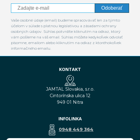
Odoberať
Vaše osobné údaje (email) budeme spracovávať len za týmto
účelom v súlade s platnou legislatívou a zásadami ochrany
osobných údajov. Súhlas potvrdíte kliknutím na odkaz, ktorý
vám pošleme na váš email. Súhlas môžete kedykoľvek odvolať
písomne, emailom alebo kliknutím na odkaz z ktoréhokoľvek
informačného emailu.
KONTAKT
JAMTAL Slovakia, s.r.o.
Cintorínska ulica 12
949 01 Nitra
INFOLINKA
0948 449 364