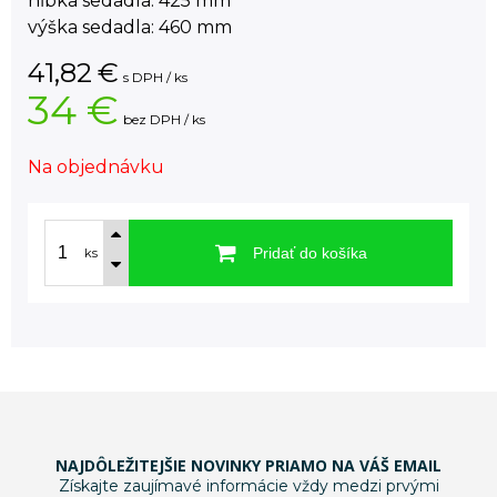
hĺbka sedadla: 425 mm
výška sedadla: 460 mm
41,82
€
s DPH / ks
34 €
bez DPH / ks
Na objednávku
Pridať do košíka
ks
NAJDÔLEŽITEJŠIE NOVINKY PRIAMO NA VÁŠ EMAIL
Získajte zaujímavé informácie vždy medzi prvými