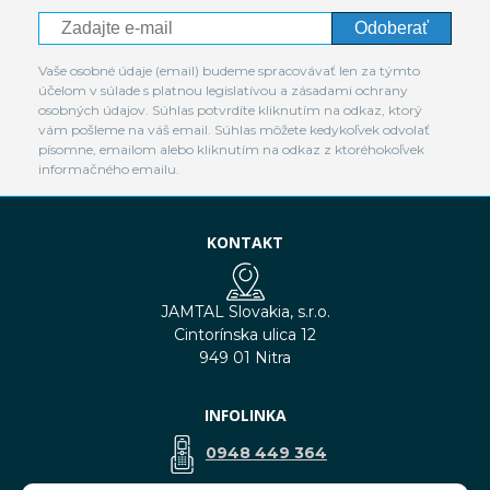
Odoberať
Vaše osobné údaje (email) budeme spracovávať len za týmto
účelom v súlade s platnou legislatívou a zásadami ochrany
osobných údajov. Súhlas potvrdíte kliknutím na odkaz, ktorý
vám pošleme na váš email. Súhlas môžete kedykoľvek odvolať
písomne, emailom alebo kliknutím na odkaz z ktoréhokoľvek
informačného emailu.
KONTAKT
JAMTAL Slovakia, s.r.o.
Cintorínska ulica 12
949 01 Nitra
INFOLINKA
0948 449 364