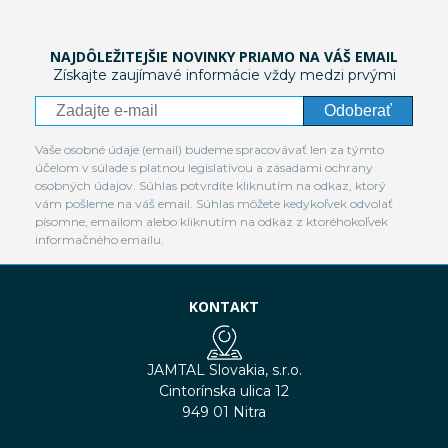
NAJDÔLEŽITEJŠIE NOVINKY PRIAMO NA VÁŠ EMAIL
Získajte zaujímavé informácie vždy medzi prvými
Odoberať
Vaše osobné údaje (email) budeme spracovávať len za týmto
účelom v súlade s platnou legislatívou a zásadami ochrany
osobných údajov. Súhlas potvrdíte kliknutím na odkaz, ktorý
vám pošleme na váš email. Súhlas môžete kedykoľvek odvolať
písomne, emailom alebo kliknutím na odkaz z ktoréhokoľvek
informačného emailu.
KONTAKT
JAMTAL Slovakia, s.r.o.
Cintorínska ulica 12
949 01 Nitra