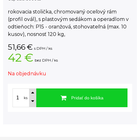
rokovacia stolička, chromovaný oceľový rám
(profil ovál), s plastovým sedákom a operadlom v
odtieňoch: P15 - oranžová, stohovateľná (max. 10
kusov), nosnosť 120 kg,
51,66
€
s DPH / ks
42 €
bez DPH / ks
Na objednávku
Pridať do košíka
ks