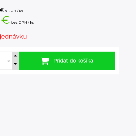
€
s DPH / ks
 €
bez DPH / ks
jednávku
Pridať do košíka
ks