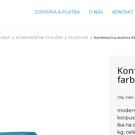
DOPRAVA A PLATBA
O NÁS
KONTAKT
LÁRIA
KONFERENČNÉ STOLIČKY
PLASTOVÉ
Konferenčná stolička I
Kon
far
Obj. čislo:
moderná
korpus
iba na 
kg, ce