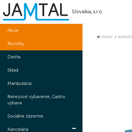
Slovakia, s.r.o.
Akcie
ÚVOD
KANCE
Novinky
Dielňa
Sklad
Manipulácia
Nerezové vybavenie, Gastro
výbava
Sociálne zázemie
Kancelária