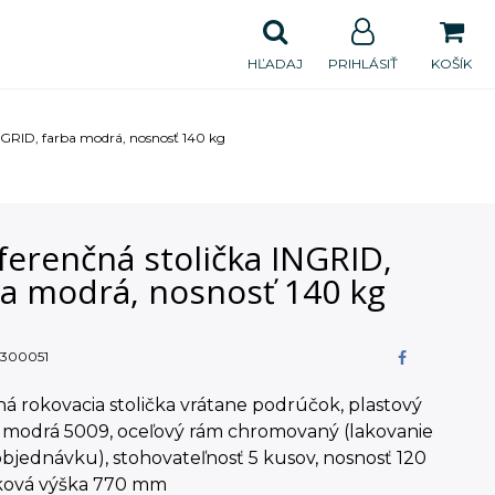
HĽADAJ
PRIHLÁSIŤ
KOŠÍK
NGRID, farba modrá, nosnosť 140 kg
ferenčná stolička INGRID,
ba modrá, nosnosť 140 kg
300051
 rokovacia stolička vrátane podrúčok, plastový
 modrá 5009, oceľový rám chromovaný (lakovanie
objednávku), stohovateľnosť 5 kusov, nosnosť 120
lková výška 770 mm