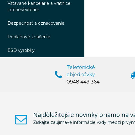
Vstavané kancelárie a vrátnice
interiér/exteriér
Bezpečnosť a označovanie
Podlahové značenie
ESD výrobky
Telefonické
objednávky
0948 449 364
Najdôležitejšie novinky priamo na v
Získajte zaujímavé informácie vždy medzi prvým