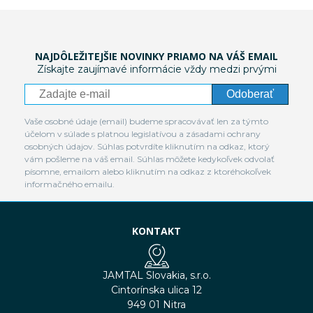
NAJDÔLEŽITEJŠIE NOVINKY PRIAMO NA VÁŠ EMAIL
Získajte zaujímavé informácie vždy medzi prvými
Odoberať
Vaše osobné údaje (email) budeme spracovávať len za týmto
účelom v súlade s platnou legislatívou a zásadami ochrany
osobných údajov. Súhlas potvrdíte kliknutím na odkaz, ktorý
vám pošleme na váš email. Súhlas môžete kedykoľvek odvolať
písomne, emailom alebo kliknutím na odkaz z ktoréhokoľvek
informačného emailu.
KONTAKT
JAMTAL Slovakia, s.r.o.
Cintorínska ulica 12
949 01 Nitra