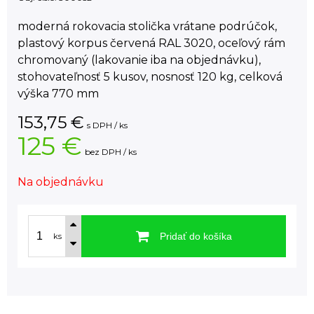
moderná rokovacia stolička vrátane podrúčok,
plastový korpus červená RAL 3020, oceľový rám
chromovaný (lakovanie iba na objednávku),
stohovateľnosť 5 kusov, nosnosť 120 kg, celková
výška 770 mm
153,75
€
s DPH / ks
125 €
bez DPH / ks
Na objednávku
Pridať do košíka
ks