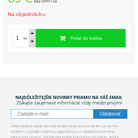
bez DPH / ks
Na objednávku
Pridať do košíka
ks
NAJDÔLEŽITEJŠIE NOVINKY PRIAMO NA VÁŠ EMAIL
Získajte zaujímavé informácie vždy medzi prvými
Odoberať
Vaše osobné údaje (email) budeme spracovávať len za týmto
účelom v súlade s platnou legislatívou a zásadami ochrany
osobných údajov. Súhlas potvrdíte kliknutím na odkaz, ktorý