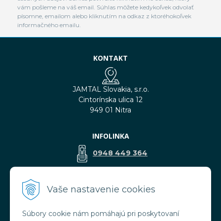
vám pošleme na váš email. Súhlas môžete kedykoľvek odvolať
písomne, emailom alebo kliknutím na odkaz z ktoréhokoľvek
informačného emailu.
KONTAKT
JAMTAL Slovakia, s.r.o.
Cintorínska ulica 12
949 01 Nitra
INFOLINKA
0948 449 364
predaj@jamtal.sk
Vaše nastavenie cookies
Súbory cookie nám pomáhajú pri poskytovaní
VŠETKO O NÁKUPE