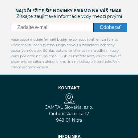
NAJDÔLEŽITEJŠIE NOVINKY PRIAMO NA VÁŠ EMAIL
Získajte zaujímavé informácie vždy medzi prvými
Odoberať
Vaše osobné údaje (email) budeme spracovávať len za týmto
účelom v súlade s platnou legislatívou a zásadami ochrany
osobných údajov. Súhlas potvrdíte kliknutím na odkaz, ktorý
vám pošleme na váš email. Súhlas môžete kedykoľvek odvolať
písomne, emailom alebo kliknutím na odkaz z ktoréhokoľvek
informačného emailu.
KONTAKT
JAMTAL Slovakia, s.r.o.
Cintorínska ulica 12
949 01 Nitra
INFOLINKA