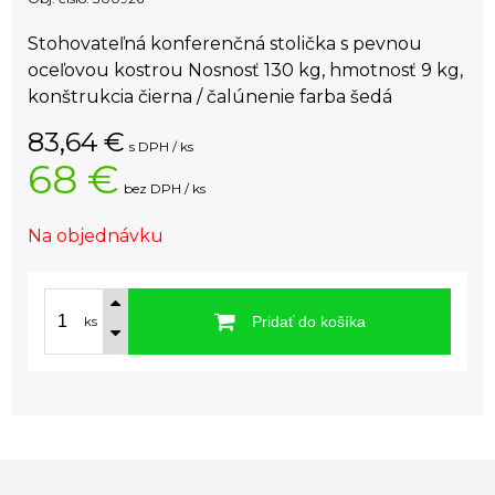
Stohovateľná konferenčná stolička s pevnou
oceľovou kostrou Nosnosť 130 kg, hmotnosť 9 kg,
konštrukcia čierna / čalúnenie farba šedá
83,64
€
s DPH / ks
68 €
bez DPH / ks
Na objednávku
Pridať do košíka
ks