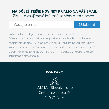
NAJDÔLEŽITEJŠIE NOVINKY PRIAMO NA VÁŠ EMAIL
Získajte zaujímavé informácie vždy medzi prvými
Odoberať
Vaše osobné údaje (email) budeme spracovávať len za týmto
účelom v súlade s platnou legislatívou a zásadami ochrany
osobných údajov. Súhlas potvrdíte kliknutím na odkaz, ktorý
vám pošleme na váš email. Súhlas môžete kedykoľvek odvolať
písomne, emailom alebo kliknutím na odkaz z ktoréhokoľvek
informačného emailu.
KONTAKT
JAMTAL Slovakia, s.r.o.
Cintorínska ulica 12
949 01 Nitra