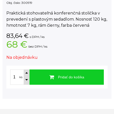
Obj. čislo:
300919
Praktická stohovateľná konferenčná stolička v
prevedení s plastovým sedadlom. Nosnosť 120 kg,
hmotnosť 7 kg, rám čierny, farba červená
83,64
€
s DPH / ks
68 €
bez DPH / ks
Na objednávku
Pridať do košíka
ks