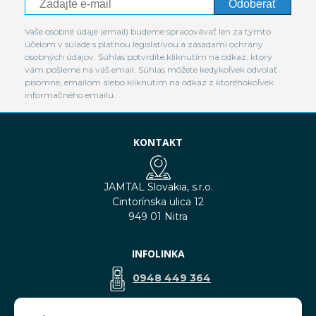
Odoberať
Vaše osobné údaje (email) budeme spracovávať len za týmto
účelom v súlade s platnou legislatívou a zásadami ochrany
osobných údajov. Súhlas potvrdíte kliknutím na odkaz, ktorý
vám pošleme na váš email. Súhlas môžete kedykoľvek odvolať
písomne, emailom alebo kliknutím na odkaz z ktoréhokoľvek
informačného emailu.
KONTAKT
JAMTAL Slovakia, s.r.o.
Cintorínska ulica 12
949 01 Nitra
INFOLINKA
0948 449 364
predaj@jamtal.sk