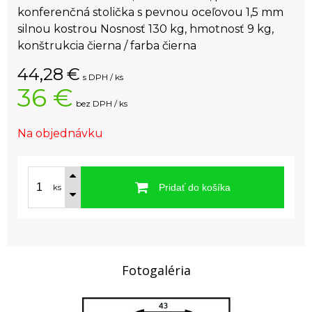
konferenčná stolička s pevnou oceľovou 1,5 mm
silnou kostrou Nosnosť 130 kg, hmotnosť 9 kg,
konštrukcia čierna / farba čierna
44,28
€
s DPH / ks
36 €
bez DPH / ks
Na objednávku
Pridať do košíka
ks
Fotogaléria