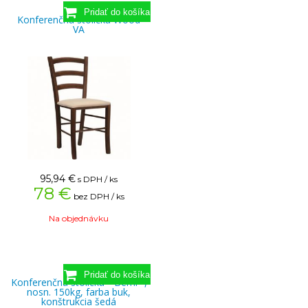
Konferenčná stolička Wood
VA
95,94
€
s DPH / ks
78 €
bez DPH / ks
Na objednávku
Konferenčná stolička " Berni ",
nosn. 150kg, farba buk,
konštrukcia šedá