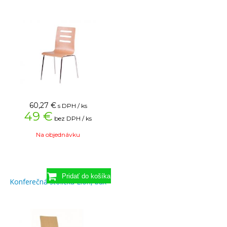
60,27
€
s DPH / ks
49 €
bez DPH / ks
Na objednávku
Konferečná stolička Lion, buk