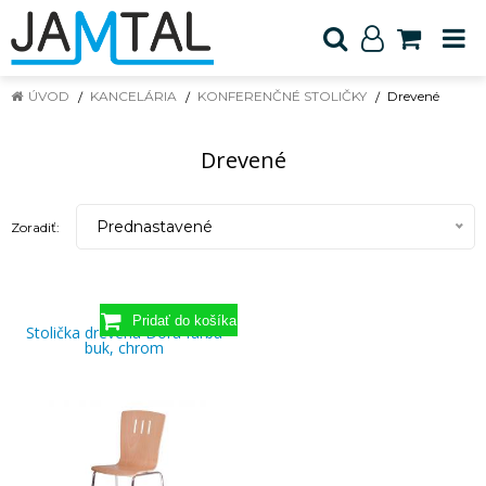
ÚVOD
KANCELÁRIA
KONFERENČNÉ STOLIČKY
Drevené
Drevené
Prednastavené
Zoradiť:
Stolička drevená Dora farba
buk, chrom