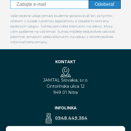
Odoberať
Vaše osobné údaje (email) budeme spracovávať len za týmto
účelom v súlade s platnou legislatívou a zásadami ochrany
osobných údajov. Súhlas potvrdíte kliknutím na odkaz, ktorý
vám pošleme na váš email. Súhlas môžete kedykoľvek odvolať
písomne, emailom alebo kliknutím na odkaz z ktoréhokoľvek
informačného emailu.
KONTAKT
JAMTAL Slovakia, s.r.o.
Cintorínska ulica 12
949 01 Nitra
INFOLINKA
0948 449 364