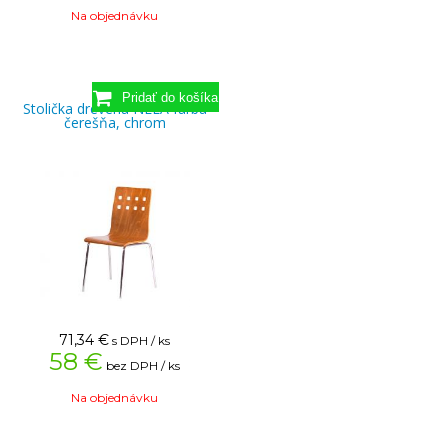
Na objednávku
Stolička drevená NELA farba
čerešňa, chrom
71,34
€
s DPH / ks
58 €
bez DPH / ks
Na objednávku