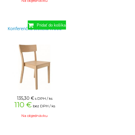
Na objednávku
Konferenčná stolička Wood
135,30
€
s DPH / ks
110 €
bez DPH / ks
Na objednávku