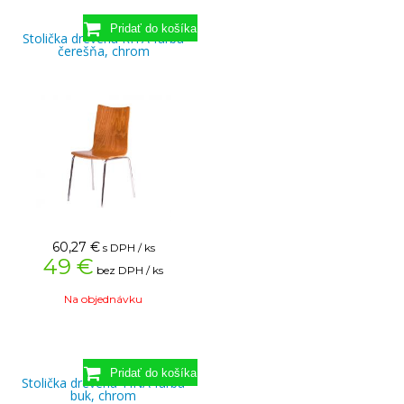
Stolička drevená RITA farba
čerešňa, chrom
60,27
€
s DPH / ks
49 €
bez DPH / ks
Na objednávku
Stolička drevená TINA farba
buk, chrom