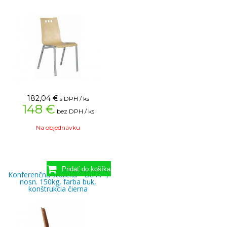
182,04
€
s DPH / ks
148 €
bez DPH / ks
Na objednávku
Konferenčná stolička " Berni ",
nosn. 150kg, farba buk,
konštrukcia čierna