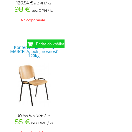
120,54
€
s DPH / ks
98 €
bez DPH / ks
Na objednávku
Konferenčná stolička
MARCELA, buk , nosnosť
120kg
67,65
€
s DPH / ks
55 €
bez DPH / ks