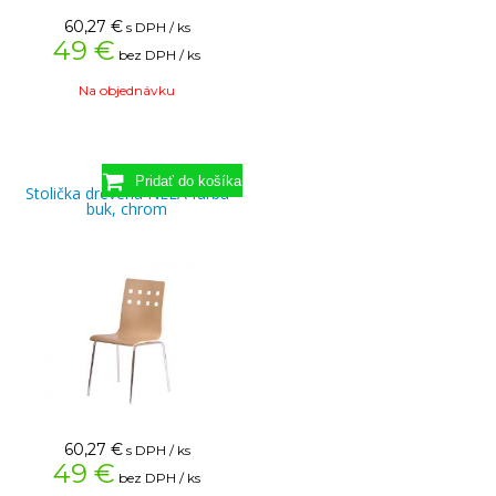
60,27
€
s DPH / ks
49 €
bez DPH / ks
Na objednávku
Stolička drevená NELA farba
buk, chrom
60,27
€
s DPH / ks
49 €
bez DPH / ks