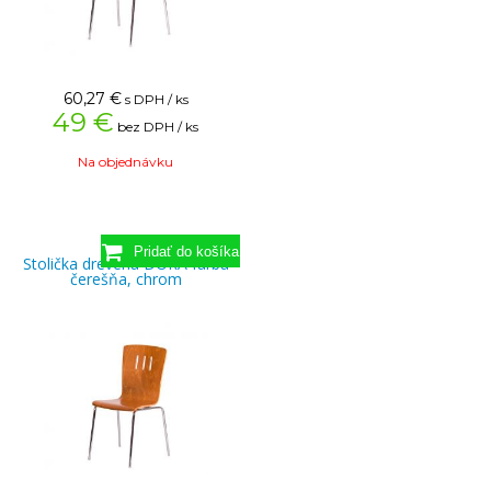
60,27
€
s DPH / ks
49 €
bez DPH / ks
Na objednávku
Stolička drevená DORA farba
čerešňa, chrom