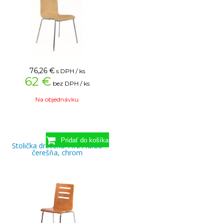
76,26
€
s DPH / ks
62 €
bez DPH / ks
Na objednávku
Stolička drevená TINA farba
čerešňa, chrom