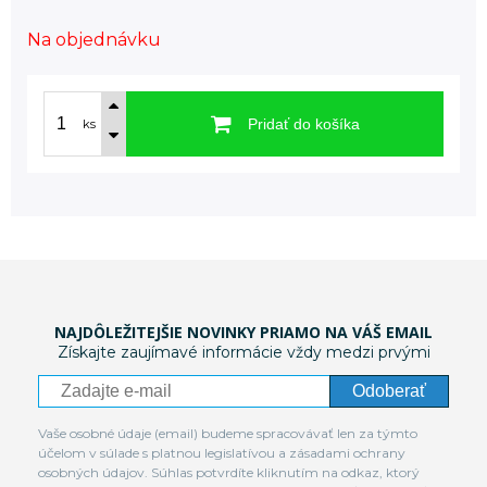
Na objednávku
Pridať do košíka
ks
NAJDÔLEŽITEJŠIE NOVINKY PRIAMO NA VÁŠ EMAIL
Získajte zaujímavé informácie vždy medzi prvými
Odoberať
Vaše osobné údaje (email) budeme spracovávať len za týmto
účelom v súlade s platnou legislatívou a zásadami ochrany
osobných údajov. Súhlas potvrdíte kliknutím na odkaz, ktorý