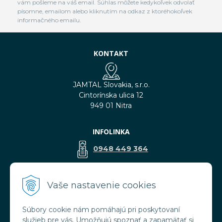
vám pošleme na váš email. Súhlas môžete kedykoľvek odvolať
písomne, emailom alebo kliknutím na odkaz z ktoréhokoľvek
informačného emailu.
KONTAKT
JAMTAL Slovakia, s.r.o.
Cintorínska ulica 12
949 01 Nitra
INFOLINKA
0948 449 364
predaj@jamtal.sk
Vaše nastavenie cookies
Súbory cookie nám pomáhajú pri poskytovaní
VŠETKO O NÁKUPE
služieb pre vás. Umožňujú spoznať a zapamätať si