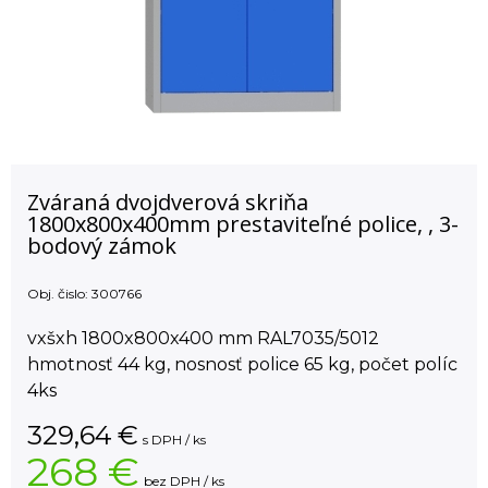
Zváraná dvojdverová skriňa
1800x800x400mm prestaviteľné police, , 3-
bodový zámok
Obj. čislo:
300766
vxšxh 1800x800x400 mm RAL7035/5012
hmotnosť 44 kg, nosnosť police 65 kg, počet políc
4ks
329,64
€
s DPH / ks
268 €
bez DPH / ks